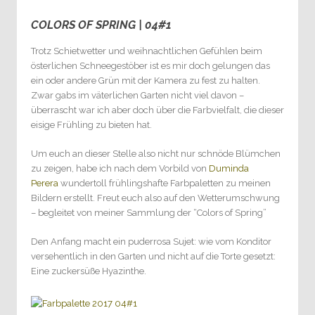
COLORS OF SPRING | 04#1
0
Trotz Schietwetter und weihnachtlichen Gefühlen beim
österlichen Schneegestöber ist es mir doch gelungen das
ein oder andere Grün mit der Kamera zu fest zu halten.
Zwar gabs im väterlichen Garten nicht viel davon –
überrascht war ich aber doch über die Farbvielfalt, die dieser
eisige Frühling zu bieten hat.
Um euch an dieser Stelle also nicht nur schnöde Blümchen
zu zeigen, habe ich nach dem Vorbild von
Duminda
Perera
wundertoll frühlingshafte Farbpaletten zu meinen
Bildern erstellt. Freut euch also auf den Wetterumschwung
– begleitet von meiner Sammlung der “Colors of Spring”
Den Anfang macht ein puderrosa Sujet: wie vom Konditor
versehentlich in den Garten und nicht auf die Torte gesetzt:
Eine zuckersüße Hyazinthe.