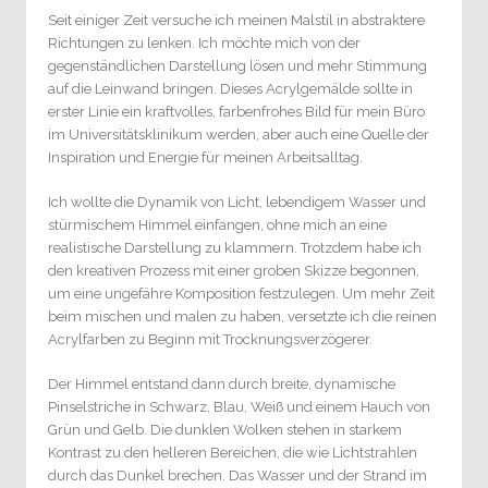
Seit einiger Zeit versuche ich meinen Malstil in abstraktere
Richtungen zu lenken. Ich möchte mich von der
gegenständlichen Darstellung lösen und mehr Stimmung
auf die Leinwand bringen. Dieses Acrylgemälde sollte in
erster Linie ein kraftvolles, farbenfrohes Bild für mein Büro
im Universitätsklinikum werden, aber auch eine Quelle der
Inspiration und Energie für meinen Arbeitsalltag.
Ich wollte die Dynamik von Licht, lebendigem Wasser und
stürmischem Himmel einfangen, ohne mich an eine
realistische Darstellung zu klammern. Trotzdem habe ich
den kreativen Prozess mit einer groben Skizze begonnen,
um eine ungefähre Komposition festzulegen. Um mehr Zeit
beim mischen und malen zu haben, versetzte ich die reinen
Acrylfarben zu Beginn mit Trocknungsverzögerer.
Der Himmel entstand dann durch breite, dynamische
Pinselstriche in Schwarz, Blau, Weiß und einem Hauch von
Grün und Gelb. Die dunklen Wolken stehen in starkem
Kontrast zu den helleren Bereichen, die wie Lichtstrahlen
durch das Dunkel brechen. Das Wasser und der Strand im