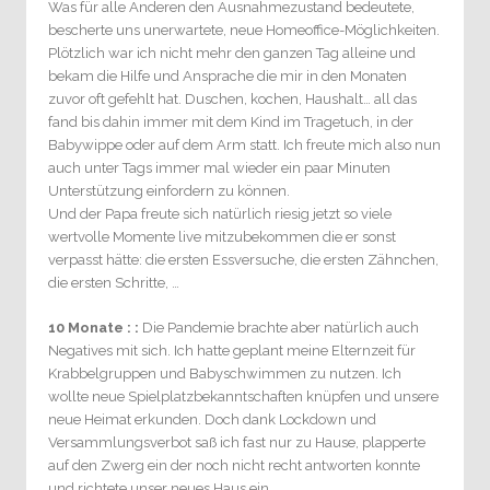
Was für alle Anderen den Ausnahmezustand bedeutete,
bescherte uns unerwartete, neue Homeoffice-Möglichkeiten.
Plötzlich war ich nicht mehr den ganzen Tag alleine und
bekam die Hilfe und Ansprache die mir in den Monaten
zuvor oft gefehlt hat. Duschen, kochen, Haushalt… all das
fand bis dahin immer mit dem Kind im Tragetuch, in der
Babywippe oder auf dem Arm statt. Ich freute mich also nun
auch unter Tags immer mal wieder ein paar Minuten
Unterstützung einfordern zu können.
Und der Papa freute sich natürlich riesig jetzt so viele
wertvolle Momente live mitzubekommen die er sonst
verpasst hätte: die ersten Essversuche, die ersten Zähnchen,
die ersten Schritte, …
10 Monate : :
Die Pandemie brachte aber natürlich auch
Negatives mit sich. Ich hatte geplant meine Elternzeit für
Krabbelgruppen und Babyschwimmen zu nutzen. Ich
wollte neue Spielplatzbekanntschaften knüpfen und unsere
neue Heimat erkunden. Doch dank Lockdown und
Versammlungsverbot saß ich fast nur zu Hause, plapperte
auf den Zwerg ein der noch nicht recht antworten konnte
und richtete unser neues Haus ein.