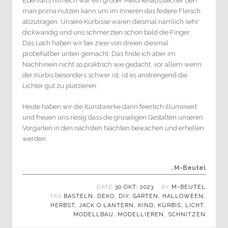
Ebenfalls hilfreich war ein großer Melonenausstecher den
man prima nutzen kann um im Inneren das festere Fleisch
abzutragen. Unsere Kürbisse waren diesmal nämlich sehr
dickwandig und uns schmerzten schon bald die Finger.
Das Loch haben wir bei zwei von dreien diesmal
probehalber unten gemacht. Das finde ich aber im
Nachhinein nicht so praktisch wie gedacht, vor allem wenn
der Kürbis besonders schwer ist, ist es anstrengend die
Lichter gut zu platzieren.
Heute haben wir die Kunstwerke dann feierlich illuminiert
und freuen uns riesig dass die gruseligen Gestalten unseren
Vorgarten in den nächsten Nächten bewachen und erhellen
werden.
. M-Beutel
DATE
30 OKT. 2023
BY
M-BEUTEL
TAG
BASTELN
,
DEKO
,
DIY
,
GARTEN
,
HALLOWEEN
,
HERBST
,
JACK O LANTERN
,
KIND
,
KÜRBIS
,
LICHT
,
MODELLBAU
,
MODELLIEREN
,
SCHNITZEN