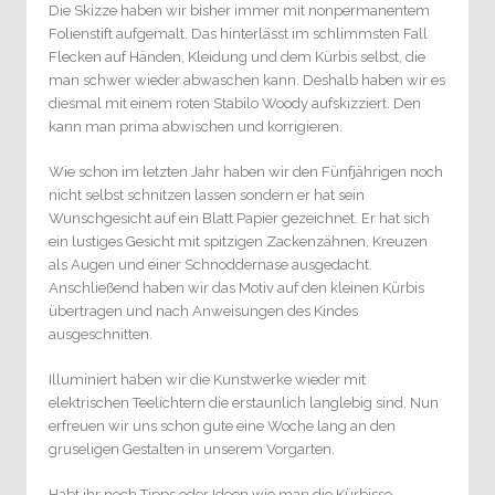
Die Skizze haben wir bisher immer mit nonpermanentem
Folienstift aufgemalt. Das hinterlässt im schlimmsten Fall
Flecken auf Händen, Kleidung und dem Kürbis selbst, die
man schwer wieder abwaschen kann. Deshalb haben wir es
diesmal mit einem roten Stabilo Woody aufskizziert. Den
kann man prima abwischen und korrigieren.
Wie schon im letzten Jahr haben wir den Fünfjährigen noch
nicht selbst schnitzen lassen sondern er hat sein
Wunschgesicht auf ein Blatt Papier gezeichnet. Er hat sich
ein lustiges Gesicht mit spitzigen Zackenzähnen, Kreuzen
als Augen und einer Schnoddernase ausgedacht.
Anschließend haben wir das Motiv auf den kleinen Kürbis
übertragen und nach Anweisungen des Kindes
ausgeschnitten.
Illuminiert haben wir die Kunstwerke wieder mit
elektrischen Teelichtern die erstaunlich langlebig sind. Nun
erfreuen wir uns schon gute eine Woche lang an den
gruseligen Gestalten in unserem Vorgarten.
Habt ihr noch Tipps oder Ideen wie man die Kürbisse