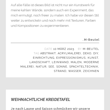
Auf alle Fälle ist dieses Bild ist nicht nur ein Kunstwerk für
meine kahlen Wände, sondern auch ein Experiment, das
mich ermutigt, noch freier zu malen. Ich habe vor diesen Stil
weiter zu entwickeln und noch mehr mit Texturen, Farben
und Kompositionen zu experimentieren.
. M-Beutel
DATE
10 MÄRZ 2025
BY
M-BEUTEL
TAG
ABSTRAKT
,
ACRYLMALEREI
,
DEKO
,
DIY
,
EINRICHTUNG
,
EXPRESSIONISMUS
,
KUNST
,
LANDSCHAFT
,
LEINWAND
,
MALEN
,
MODERNE
MALEREI
,
NATUR
,
SEE
,
SONNE
,
SPACHTELTECHNIK
,
STRAND
,
WASSER
,
ZEICHNEN
WEIHNACHTLICHE KREIDETAFEL
0
Je nach Laune und Saison schmücken wir unsere