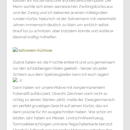
kauften wir kurzerhand drei wunderbare Exemplare. Der
Mann suchte sich einen siamesischen Zwillingskürbis aus
und der Zwerg und ich bekamen je einen mittelgroßen
runden Kürbis. Natürlich ist der Sohnemann mit viereinhalb
Jahren immernoch deutlich zu klein um wirklich selbst
drauf los zu schnitzen, aber trotzdem konnte und wollte er
diesmal kräftig mithelfen.
Zuerst haben wir die Früchte entkernt und uns gemeinsam
vor den schlabberigen Fäden geekelt – besser als jeder
Schleim aus dem Spielzeugladen kann ich euch sagen!
Dann haben wir unsere Motive mit nonpermanentem
Folienstift aufskizziert. Obwohl Zeichnen noch nicht so
richtig zu seinen Stärken zählt, malte der Zwergenmensch
ein perfekt gruseliges Gesicht auf seinen Kürbis, das wir
dann präzise für ihn ausgeschnitten haben. Wie schon im
letzten Jahr haben wir Messer, Linolschnittwerkzeug,
Tonmodelierschlingen und eine Teigschaberkarte benutzt.