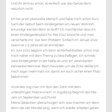
Und ihr ahnt es schon: so einfach war das Ganze dann
natürlich nicht.
Ich bin ja ein planvoller Mensch und habe mich schon kurz
nach der Geburt beim Kindergarten am neuen Wohnort
erkundigt wie das denn so läuft? Ich machte klar dass ich
einen Kindergartenplatz für Mai 2022 brauche und man
versicherte mir: Gar kein Problem. Einfach im Januar 2022
(wenn er 2,5 Jahre alt ist) anmelden.
Im Juni 2021 begann ich dann sicherheitshalber schon mal
mich näher mit dem Thema zu beschäftigen. Ich schrieb
zwei Kindergärten in der Nähe an und wir vereinbarten
Kennenlerntermine. Beim Favoriten um die Ecke stellte ich
mich sogar mehrmals vor, damit wir auch sicher einen Platz
bekommen.
Als erstes zog man mir dort den Zahn mit dem
unterjährigen Platzwunsch: in Augsburg beginnt das Kita-
Jahr im September und Punkt.
Meine Gedanken überschlugen sich: was machen wir denn
dann die vier Monate lang, wenn ich wieder arbeiten gehen