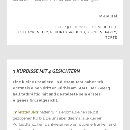
. M-Beutel
DATE
19 FEB. 2024
BY
M-BEUTEL
TAG
BACKEN
,
DIY
,
GEBURTSTAG
,
KIND
,
KUCHEN
,
PARTY
,
TORTE
3 KÜRBISSE MIT 4 GESICHTERN
0
Eine kleine Premiere: in diesem Jahr haben wir
erstmals einen dritten Kürbis am Start. Der Zwerg
half tatkräftig mit und gestaltete sein erstes
eigenes Gruselgesicht.
Im letzten Jahr
hatten wir ja erstmals einen selbst
gezogenen Kürbis. Da uns aber diesmal alle kleinen
Kürbispflänzchen wahlweise verbrannt oder ertrunken sind,