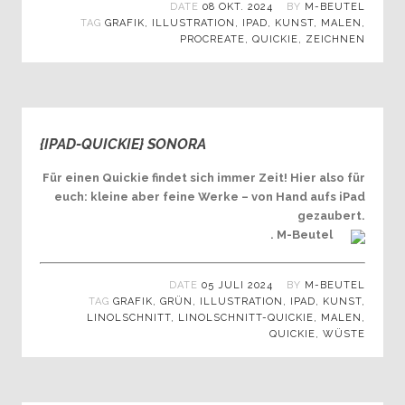
DATE
08 OKT. 2024
BY
M-BEUTEL
TAG
GRAFIK
,
ILLUSTRATION
,
IPAD
,
KUNST
,
MALEN
,
PROCREATE
,
QUICKIE
,
ZEICHNEN
{IPAD-QUICKIE} SONORA
0
Für einen Quickie findet sich immer Zeit! Hier also für
euch: kleine aber feine Werke – von Hand aufs iPad
gezaubert.
. M-Beutel
DATE
05 JULI 2024
BY
M-BEUTEL
TAG
GRAFIK
,
GRÜN
,
ILLUSTRATION
,
IPAD
,
KUNST
,
LINOLSCHNITT
,
LINOLSCHNITT-QUICKIE
,
MALEN
,
QUICKIE
,
WÜSTE