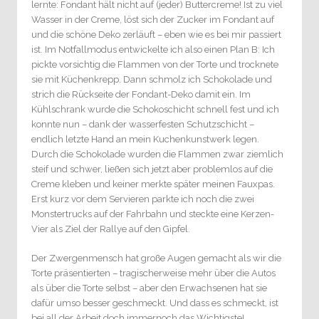
lernte: Fondant hält nicht auf (jeder) Buttercreme! Ist zu viel
Wasser in der Creme, löst sich der Zucker im Fondant auf
und die schöne Deko zerläuft – eben wie es bei mir passiert
ist. Im Notfallmodus entwickelte ich also einen Plan B: Ich
pickte vorsichtig die Flammen von der Torte und trocknete
sie mit Küchenkrepp. Dann schmolz ich Schokolade und
strich die Rückseite der Fondant-Deko damit ein. Im
Kühlschrank wurde die Schokoschicht schnell fest und ich
konnte nun – dank der wasserfesten Schutzschicht –
endlich letzte Hand an mein Kuchenkunstwerk legen.
Durch die Schokolade wurden die Flammen zwar ziemlich
steif und schwer, ließen sich jetzt aber problemlos auf die
Creme kleben und keiner merkte später meinen Fauxpas.
Erst kurz vor dem Servieren parkte ich noch die zwei
Monstertrucks auf der Fahrbahn und steckte eine Kerzen-
Vier als Ziel der Rallye auf den Gipfel.
Der Zwergenmensch hat große Augen gemacht als wir die
Torte präsentierten – tragischerweise mehr über die Autos
als über die Torte selbst – aber den Erwachsenen hat sie
dafür umso besser geschmeckt. Und dass es schmeckt, ist
bei all der Arbeit doch immernoch das Wichtigste!