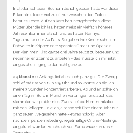
In all den schlauen Büchern die ich gelesen hatte war diese
Erkenntnis leider viel zu oft nur zwischen den Zeilen
herauszulesen. Auf den Kern heruntergebrochen: diese
Mütter über die ich las, hatten meist ein vielfach höheres
Jahreseinkommen als ich und sie hatten Nannys,
Tagesmütter oder Au Pairs. Sie gaben Ihre Kinder schon im
Babyalter in Krippen oder spannten Omas und Opas ein…
Der Plan mein Kind ganze drei Jahre selbst zu betreuen und
nebenher entspannt zu arbeiten – das musste ich mir jetzt
eingestehen – ging leider nicht ganz auf.
24 Monate : :
Anfangs lief alles noch ganz gut. Der Zwerg
schlief präzise von 12 bis 15 Uhr und so konnte ich täglich
meine 3 Stunden konzentriert arbeiten. Ab und an sollte ich
einen Tag im Büro in München verbringen und auch das
stemmten wir problemlos. Zuerst lief die Kommunikation
mit den Kollegen – die ich ja schon seit über einem Jahr nur
ganz selten live gesehen hatte – etwas holprig. Aber
nachdem pandemiebedingt regelmäßige Online-Meetings
eingeführt wurden, wuchs ich von Ferne wieder in unser
Team hinein.