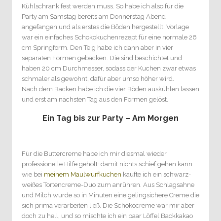
Kühlschrank fest werden muss. So habe ich also für die
Party am Samstag bereits am Donnerstag Abend
angefangen und als erstes die Böden hergestellt. Vorlage
war ein einfaches Schokokuchenrezept für eine normale 26
cm Springform. Den Teig habe ich dann aber in vier
separaten Formen gebacken. Die sind beschichtet und
haben 20 cm Durchmesser, sodass der Kuchen zwar etwas
schmaler als gewohnt, dafür aber umso höher wird.
Nach dem Backen habe ich die vier Böden auskühlen lassen
und erst am nächsten Tag aus den Formen gelöst.
Ein Tag bis zur Party – Am Morgen
Für die Buttercreme habe ich mir diesmal wieder
professionelle Hilfe geholt: damit nichts schief gehen kann
wie bei
meinem Maulwurfkuchen
kaufte ich ein schwarz-
weißes Tortencreme-Duo zum anrühren. Aus Schlagsahne
und Milch wurde so in Minuten eine gelingsichere Creme die
sich prima verarbeiten ließ. Die Schokocreme war mir aber
doch zu hell, und so mischte ich ein paar Löffel Backkakao