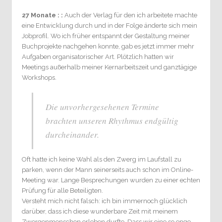
27 Monate : :
Auch der Verlag für den ich arbeitete machte
eine Entwicklung durch und in der Folge änderte sich mein
Jobprofil. Wo ich früher entspannt der Gestaltung meiner
Buchprojekte nachgehen konnte, gab es jetzt immer mehr
Aufgaben organisatorischer Art. Plötzlich hatten wir
Meetings außerhalb meiner Kernarbeitszeit und ganztägige
Workshops.
Die unvorhergesehenen Termine
brachten unseren Rhythmus endgültig
durcheinander.
Oft hatte ich keine Wahl als den Zwerg im Laufstall zu
parken, wenn der Mann seinerseits auch schon im Online-
Meeting war. Lange Besprechungen wurden zu einer echten
Prüfung für alle Beteiligten.
Versteht mich nicht falsch: ich bin immernoch glücklich
darüber, dass ich diese wunderbare Zeit mit meinem
Zwergenmenschen erleben durfte. Dass wir eine so enge