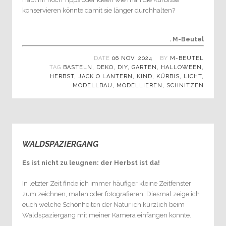
konservieren könnte damit sie länger durchhalten?
. M-Beutel
DATE
06 NOV. 2024
BY
M-BEUTEL
TAG
BASTELN
,
DEKO
,
DIY
,
GARTEN
,
HALLOWEEN
,
HERBST
,
JACK O LANTERN
,
KIND
,
KÜRBIS
,
LICHT
,
MODELLBAU
,
MODELLIEREN
,
SCHNITZEN
WALDSPAZIERGANG
0
Es ist nicht zu leugnen: der Herbst ist da!
In letzter Zeit finde ich immer häufiger kleine Zeitfenster
zum zeichnen, malen oder fotografieren. Diesmal zeige ich
euch welche Schönheiten der Natur ich kürzlich beim
Waldspaziergang mit meiner Kamera einfangen konnte.