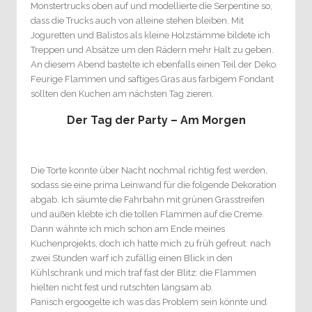
Monstertrucks oben auf und modellierte die Serpentine so,
dass die Trucks auch von alleine stehen bleiben. Mit
Joguretten und Balistos als kleine Holzstämme bildete ich
Treppen und Absätze um den Rädern mehr Halt zu geben.
An diesem Abend bastelte ich ebenfalls einen Teil der Deko.
Feurige Flammen und saftiges Gras aus farbigem Fondant
sollten den Kuchen am nächsten Tag zieren.
Der Tag der Party – Am Morgen
Die Torte konnte über Nacht nochmal richtig fest werden,
sodass sie eine prima Leinwand für die folgende Dekoration
abgab. Ich säumte die Fahrbahn mit grünen Grasstreifen
und außen klebte ich die tollen Flammen auf die Creme.
Dann wähnte ich mich schon am Ende meines
Kuchenprojekts, doch ich hatte mich zu früh gefreut: nach
zwei Stunden warf ich zufällig einen Blick in den
Kühlschrank und mich traf fast der Blitz: die Flammen
hielten nicht fest und rutschten langsam ab.
Panisch ergoogelte ich was das Problem sein könnte und