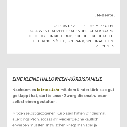
. M-Beutel
DATE
08 DEZ. 2024
BY
M-BEUTEL
TAG
ADVENT
,
ADVENTSKALENDER
,
CHALKBOARD
,
DEKO
,
DIY
,
EINRICHTUNG
,
KREIDE
,
KREIDETAFEL
,
LETTERING
,
MÖBEL
,
SCHRANK
,
WEIHNACHTEN
,
ZEICHNEN
EINE KLEINE HALLOWEEN-KÜRBISFAMILIE
0
Nachdem es
letztes Jahr
mit dem Kinderkürbis so gut
geklappt hat, durfte unser Zwerg diesmal wieder
selbst einen gestalten.
Mit den selbst gezogenen Kürbissen hatten wir diesmal
allerdings Pech, sodass wir wieder welche käuflich
erwerben mussten. Inzwischen kriegt man aber ja