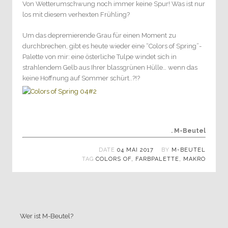
Von Wetterumschwung noch immer keine Spur! Was ist nur
los mit diesem verhexten Frühling?
Um das depremierende Grau für einen Moment zu
durchbrechen, gibt es heute wieder eine “Colors of Spring”-
Palette von mir: eine österliche Tulpe windet sich in
strahlendem Gelb aus Ihrer blassgrünen Hülle… wenn das
keine Hoffnung auf Sommer schürt..?!?
. M-Beutel
DATE
04 MAI 2017
BY
M-BEUTEL
TAG
COLORS OF
,
FARBPALETTE
,
MAKRO
Wer ist M-Beutel?