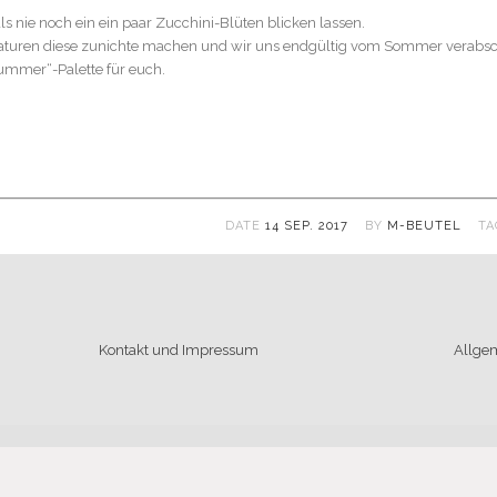
ls nie noch ein ein paar Zucchini-Blüten blicken lassen.
aturen diese zunichte machen und wir uns endgültig vom Sommer verabsc
ummer“-Palette für euch.
DATE
14 SEP. 2017
BY
M-BEUTEL
T
Kontakt und Impressum
Allge