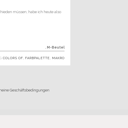
hieden müssen, habe ich heute also
. M-Beutel
AG
COLORS OF
,
FARBPALETTE
,
MAKRO
meine Geschäftsbedingungen