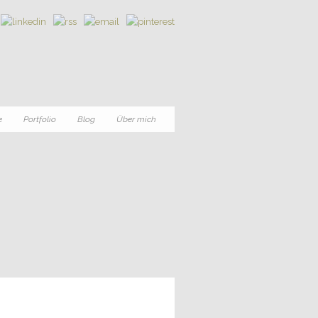
e
Portfolio
Blog
Über mich
0