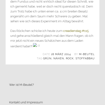
dem Fundus und nicht wirklich ideal für diesen Schnitt, wie
ich gemerkt habe, weil er doch recht querelastisch ist. Dem
zum Trotz habe ich unten einen ca. 4 cm breiten Besatz
angenäht um dem Saum mehr Schwere zu geben. Mal
sehen wie sich dieses Experiment im Alltag bewährt.
Das Röckchen schicke ich heute zum
creadienstag #115
und gehe anschließend gleich mal den Mann fragen, ob ich
mir jetzt nicht ein neues Schätzchen aus dem Laden
verdient habe!?!
DATE
18 MÄRZ 2014
BY
M-BEUTEL
TAG
GRÜN
,
NÄHEN
,
ROCK
,
STOFFABBAU
Wer ist M-Beutel?
Kontakt und Impressum