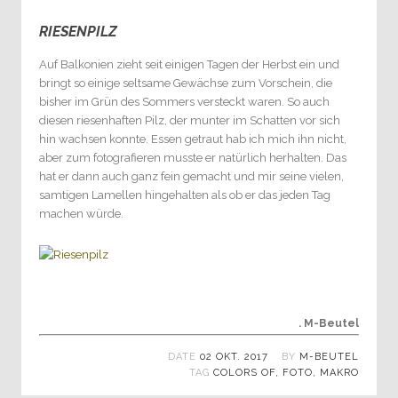
RIESENPILZ
0
Auf Balkonien zieht seit einigen Tagen der Herbst ein und
bringt so einige seltsame Gewächse zum Vorschein, die
bisher im Grün des Sommers versteckt waren. So auch
diesen riesenhaften Pilz, der munter im Schatten vor sich
hin wachsen konnte. Essen getraut hab ich mich ihn nicht,
aber zum fotografieren musste er natürlich herhalten. Das
hat er dann auch ganz fein gemacht und mir seine vielen,
samtigen Lamellen hingehalten als ob er das jeden Tag
machen würde.
. M-Beutel
DATE
02 OKT. 2017
BY
M-BEUTEL
TAG
COLORS OF
,
FOTO
,
MAKRO