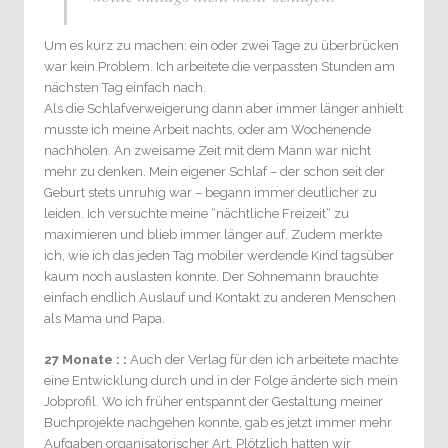
Um es kurz zu machen: ein oder zwei Tage zu überbrücken
war kein Problem. Ich arbeitete die verpassten Stunden am
nächsten Tag einfach nach.
Als die Schlafverweigerung dann aber immer länger anhielt
musste ich meine Arbeit nachts, oder am Wochenende
nachholen. An zweisame Zeit mit dem Mann war nicht
mehr zu denken. Mein eigener Schlaf – der schon seit der
Geburt stets unruhig war – begann immer deutlicher zu
leiden. Ich versuchte meine “nächtliche Freizeit“ zu
maximieren und blieb immer länger auf. Zudem merkte
ich, wie ich das jeden Tag mobiler werdende Kind tagsüber
kaum noch auslasten konnte. Der Sohnemann brauchte
einfach endlich Auslauf und Kontakt zu anderen Menschen
als Mama und Papa.
27 Monate : :
Auch der Verlag für den ich arbeitete machte
eine Entwicklung durch und in der Folge änderte sich mein
Jobprofil. Wo ich früher entspannt der Gestaltung meiner
Buchprojekte nachgehen konnte, gab es jetzt immer mehr
Aufgaben organisatorischer Art. Plötzlich hatten wir