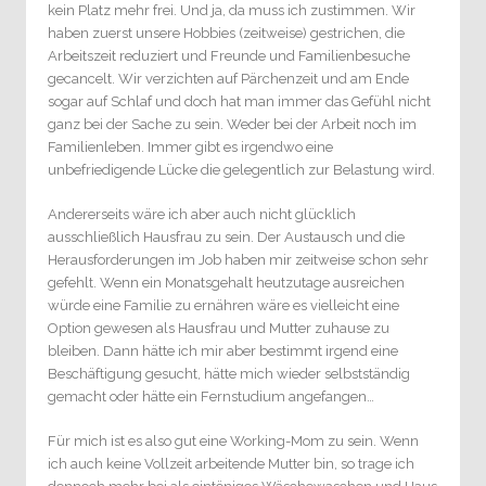
kein Platz mehr frei. Und ja, da muss ich zustimmen. Wir
haben zuerst unsere Hobbies (zeitweise) gestrichen, die
Arbeitszeit reduziert und Freunde und Familienbesuche
gecancelt. Wir verzichten auf Pärchenzeit und am Ende
sogar auf Schlaf und doch hat man immer das Gefühl nicht
ganz bei der Sache zu sein. Weder bei der Arbeit noch im
Familienleben. Immer gibt es irgendwo eine
unbefriedigende Lücke die gelegentlich zur Belastung wird.
Andererseits wäre ich aber auch nicht glücklich
ausschließlich Hausfrau zu sein. Der Austausch und die
Herausforderungen im Job haben mir zeitweise schon sehr
gefehlt. Wenn ein Monatsgehalt heutzutage ausreichen
würde eine Familie zu ernähren wäre es vielleicht eine
Option gewesen als Hausfrau und Mutter zuhause zu
bleiben. Dann hätte ich mir aber bestimmt irgend eine
Beschäftigung gesucht, hätte mich wieder selbstständig
gemacht oder hätte ein Fernstudium angefangen…
Für mich ist es also gut eine Working-Mom zu sein. Wenn
ich auch keine Vollzeit arbeitende Mutter bin, so trage ich