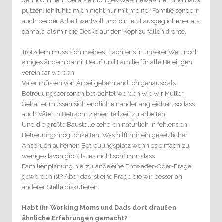
dennoch mehr bei als eintöniges Wäschewaschen und Haus
putzen. Ich fühle mich nicht nur mit meiner Familie sondern
auch bei der Arbeit wertvoll und bin jetzt ausgeglichener als
damals, als mir die Decke auf den Kopf zu fallen drohte.
Trotzdem muss sich meines Erachtens in unserer Welt noch
einiges ändern damit Beruf und Familie für alle Beteiligen
vereinbar werden.
Väter müssen von Arbeitgebern endlich genauso als
Betreuungspersonen betrachtet werden wie wir Mütter.
Gehälter müssen sich endlich einander angleichen, sodass
auch Väter in Betracht ziehen Teilzeit zu arbeiten.
Und die größte Baustelle sehe ich natürlich in fehlenden
Betreuungsmöglichkeiten. Was hilft mir ein gesetzlicher
Anspruch auf einen Betreuungsplatz wenn es einfach zu
wenige davon gibt? Ist es nicht schlimm dass
Familienplanung hierzulande eine Entweder-Oder-Frage
geworden ist? Aber das ist eine Frage die wir besser an
anderer Stelle diskutieren.
Habt ihr Working Moms und Dads dort draußen
ähnliche Erfahrungen gemacht?