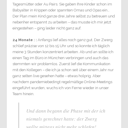
Tagesmütter oder Au Pairs. Sie gaben Ihre Kinder schon im
Babyalter in Krippen oder spannten Omas und Opas ein…
Der Plan mein Kind ganze drei Jahre selbst zu betreuen und
nebenher entspannt zu arbeiten – das musste ich mir jetzt
eingestehen – ging leider nicht ganz auf.
24 Monate : :
Anfangs lief alles noch ganz gut. Der Zwerg
schlief präzise von 12 bis 15 Uhr und so konnte ich täglich
meine 3 Stunden konzentriert arbeiten. Ab und an sollte ich
einen Tag im Büro in München verbringen und auch das
stemmten wir problemlos. Zuerst lief die Kommunikation
mit den Kollegen – die ich ja schon seit über einem Jahr nur
ganz selten live gesehen hatte – etwas holprig. Aber
nachdem pandemiebedingt regelmäßige Online-Meetings
eingeführt wurden, wuchs ich von Ferne wieder in unser
Team hinein.
Und dann begann die Phase mit der ich
niemals gerechnet hatte: der Zwerg
wollte mittags nicht mehr schlafen!