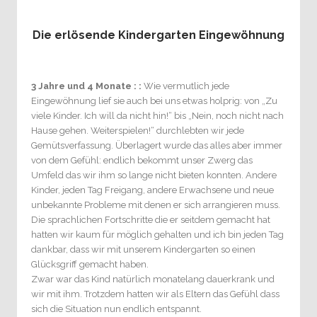
Die erlösende Kindergarten Eingewöhnung
3 Jahre und 4 Monate : :
Wie vermutlich jede
Eingewöhnung lief sie auch bei uns etwas holprig: von „Zu
viele Kinder. Ich will da nicht hin!“ bis „Nein, noch nicht nach
Hause gehen. Weiterspielen!“ durchlebten wir jede
Gemütsverfassung. Überlagert wurde das alles aber immer
von dem Gefühl: endlich bekommt unser Zwerg das
Umfeld das wir ihm so lange nicht bieten konnten. Andere
Kinder, jeden Tag Freigang, andere Erwachsene und neue
unbekannte Probleme mit denen er sich arrangieren muss.
Die sprachlichen Fortschritte die er seitdem gemacht hat
hatten wir kaum für möglich gehalten und ich bin jeden Tag
dankbar, dass wir mit unserem Kindergarten so einen
Glücksgriff gemacht haben.
Zwar war das Kind natürlich monatelang dauerkrank und
wir mit ihm. Trotzdem hatten wir als Eltern das Gefühl dass
sich die Situation nun endlich entspannt.