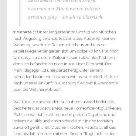
während der Mann weiter Vollzeit
arbeiten ging – soweit so klassisch.
7 Monate : :
Unser lang ersehnter Umzug von München
nach Augsburg veränderte dann alles. Aus einer kleinen
Wohnung wurde ein Reihenmittelhaus und unsere
Arbeitswege verlängerten sich um stolze 70 km. Für mich
war das ja zu diesem Zeitpunkt kein relevantes Problem
denn ich befand mich noch in 100%iger Elternzeit. Der
Mann dagegen litt unerwartet heftig unter seinem
Nomadendasein und so waren wir fast erleichtert, als kurz
nach unserer Ankunft in Augsburg die Covid19-Pandemie
über die Welt hereinbrach.
Was für alle Anderen den Ausnahmezustand bedeutete,
bescherte uns unerwartete, neue Homeoffice-Möglichkeiten.
Plötzlich war ich nicht mehr den ganzen Tag alleine und
bekam die Hilfe und Ansprache die mir in den Monaten
zuvor oft gefehlt hat. Duschen, kochen, Haushalt… all das
fand bis dahin immer mit dem Kind im Tragetuch, in der