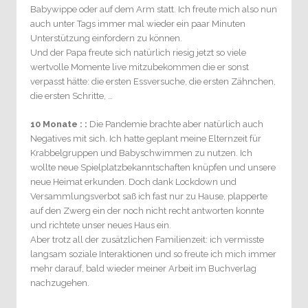
Babywippe oder auf dem Arm statt. Ich freute mich also nun
auch unter Tags immer mal wieder ein paar Minuten
Unterstützung einfordern zu können.
Und der Papa freute sich natürlich riesig jetzt so viele
wertvolle Momente live mitzubekommen die er sonst
verpasst hätte: die ersten Essversuche, die ersten Zähnchen,
die ersten Schritte, …
10 Monate : :
Die Pandemie brachte aber natürlich auch
Negatives mit sich. Ich hatte geplant meine Elternzeit für
Krabbelgruppen und Babyschwimmen zu nutzen. Ich
wollte neue Spielplatzbekanntschaften knüpfen und unsere
neue Heimat erkunden. Doch dank Lockdown und
Versammlungsverbot saß ich fast nur zu Hause, plapperte
auf den Zwerg ein der noch nicht recht antworten konnte
und richtete unser neues Haus ein.
Aber trotz all der zusätzlichen Familienzeit: ich vermisste
langsam soziale Interaktionen und so freute ich mich immer
mehr darauf, bald wieder meiner Arbeit im Buchverlag
nachzugehen.