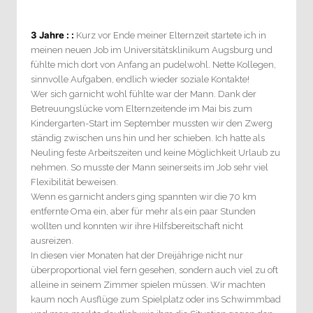
3 Jahre : :
Kurz vor Ende meiner Elternzeit startete ich in
meinen neuen Job im Universitätsklinikum Augsburg und
fühlte mich dort von Anfang an pudelwohl. Nette Kollegen,
sinnvolle Aufgaben, endlich wieder soziale Kontakte!
Wer sich garnicht wohl fühlte war der Mann. Dank der
Betreuungslücke vom Elternzeitende im Mai bis zum
Kindergarten-Start im September mussten wir den Zwerg
ständig zwischen uns hin und her schieben. Ich hatte als
Neuling feste Arbeitszeiten und keine Möglichkeit Urlaub zu
nehmen. So musste der Mann seinerseits im Job sehr viel
Flexibilität beweisen.
Wenn es garnicht anders ging spannten wir die 70 km
entfernte Oma ein, aber für mehr als ein paar Stunden
wollten und konnten wir ihre Hilfsbereitschaft nicht
ausreizen.
In diesen vier Monaten hat der Dreijährige nicht nur
überproportional viel fern gesehen, sondern auch viel zu oft
alleine in seinem Zimmer spielen müssen. Wir machten
kaum noch Ausflüge zum Spielplatz oder ins Schwimmbad