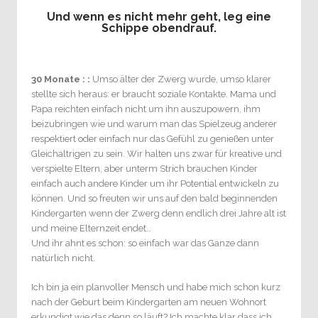
Und wenn es nicht mehr geht, leg eine
Schippe obendrauf.
30 Monate : :
Umso älter der Zwerg wurde, umso klarer
stellte sich heraus: er braucht soziale Kontakte. Mama und
Papa reichten einfach nicht um ihn auszupowern, ihm
beizubringen wie und warum man das Spielzeug anderer
respektiert oder einfach nur das Gefühl zu genießen unter
Gleichaltrigen zu sein. Wir halten uns zwar für kreative und
verspielte Eltern, aber unterm Strich brauchen Kinder
einfach auch andere Kinder um ihr Potential entwickeln zu
können. Und so freuten wir uns auf den bald beginnenden
Kindergarten wenn der Zwerg denn endlich drei Jahre alt ist
und meine Elternzeit endet…
Und ihr ahnt es schon: so einfach war das Ganze dann
natürlich nicht.
Ich bin ja ein planvoller Mensch und habe mich schon kurz
nach der Geburt beim Kindergarten am neuen Wohnort
erkundigt wie das denn so läuft? Ich machte klar dass ich