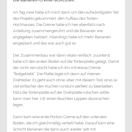
Die Bananen-Creme-Schichten.
An Tag zwei habe ich mich dann um den aufwändigsten Teil
des Projekts gekümmert: den Aufbau des Torten-
Hochhauses. Die Creme habe ich hier ebenfalls nach
Anleitung zusammengerührt und die Bananen wie
angegeben halbiert. Allerdings habe ich mehr Bananen
eingeplant und das war auch gut so.
Der Zusammenbau war dann relativ einfach: zuunterst
habe ich den ersten Boden auf die Tortenplatte gelegt. Damit
der nicht verrutscht habe ich ihn mit etwas Creme
“festgeklebt”. Die Platte legte ich dann auf meinen
Drehteller. Es geht auch ohne, aber mit diesem Tool ist es so
viel einfacher den Kuchen rundum perfekt zu bearbeiten.
Falls die Tortenplatte auf der Drehplatte rutschen sollte,
kann man hier z.B. einen feuchten Lappen dazwischen
legen.
Dann kam eine erste Portion Creme auf den untersten
Boden, die ich gleichmäßig verteilt habe. Darauf kam eine
Schicht Bananen die dann auch wieder satt mit