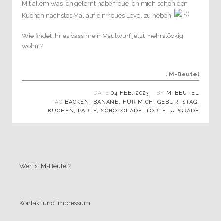
Mit allem was ich gelernt habe freue ich mich schon den
Kuchen nächstes Mal auf ein neues Level zu heben!
Wie findet Ihr es dass mein Maulwurf jetzt mehrstöckig
wohnt?
. M-Beutel
DATE
04 FEB. 2023
BY
M-BEUTEL
TAG
BACKEN
,
BANANE
,
FÜR MICH
,
GEBURTSTAG
,
KUCHEN
,
PARTY
,
SCHOKOLADE
,
TORTE
,
UPGRADE
Wer ist M-Beutel?
Kontakt und Impressum