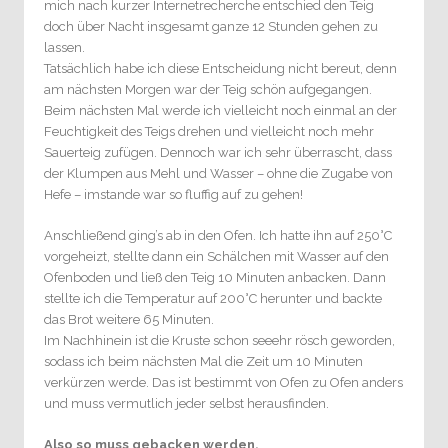
mich nach kurzer Internetrecherche entschied den Teig
doch über Nacht insgesamt ganze 12 Stunden gehen zu
lassen.
Tatsächlich habe ich diese Entscheidung nicht bereut, denn
am nächsten Morgen war der Teig schön aufgegangen.
Beim nächsten Mal werde ich vielleicht noch einmal an der
Feuchtigkeit des Teigs drehen und vielleicht noch mehr
Sauerteig zufügen. Dennoch war ich sehr überrascht, dass
der Klumpen aus Mehl und Wasser – ohne die Zugabe von
Hefe – imstande war so fluffig auf zu gehen!
Anschließend ging’s ab in den Ofen. Ich hatte ihn auf 250°C
vorgeheizt, stellte dann ein Schälchen mit Wasser auf den
Ofenboden und ließ den Teig 10 Minuten anbacken. Dann
stellte ich die Temperatur auf 200°C herunter und backte
das Brot weitere 65 Minuten.
Im Nachhinein ist die Kruste schon seeehr rösch geworden,
sodass ich beim nächsten Mal die Zeit um 10 Minuten
verkürzen werde. Das ist bestimmt von Ofen zu Ofen anders
und muss vermutlich jeder selbst herausfinden.
Also so muss gebacken werden.