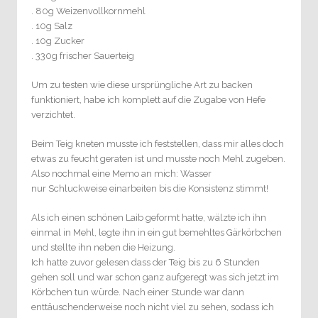
. 80g Weizenvollkornmehl
. 10g Salz
. 10g Zucker
. 330g frischer Sauerteig
Um zu testen wie diese ursprüngliche Art zu backen
funktioniert, habe ich komplett auf die Zugabe von Hefe
verzichtet.
Beim Teig kneten musste ich feststellen, dass mir alles doch
etwas zu feucht geraten ist und musste noch Mehl zugeben.
Also nochmal eine Memo an mich: Wasser
nur Schluckweise einarbeiten bis die Konsistenz stimmt!
Als ich einen schönen Laib geformt hatte, wälzte ich ihn
einmal in Mehl, legte ihn in ein gut bemehltes Gärkörbchen
und stellte ihn neben die Heizung.
Ich hatte zuvor gelesen dass der Teig bis zu 6 Stunden
gehen soll und war schon ganz aufgeregt was sich jetzt im
Körbchen tun würde. Nach einer Stunde war dann
enttäuschenderweise noch nicht viel zu sehen, sodass ich