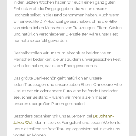
In den letzten Wochen haben wir euch einen ganz guten
Einblick in all die Dinge gegeben, die wir an unserer
Hochzeit selbst in die Hand genommen haben. Auch wenn
wir eine echte DIY-Hochzeit gefeiert haben: ohne die Hilfe
von vielen lieben Menschen, von Trauzeugen, Eltern, Gästen
und natürlich verschiedener Dienstleister wäre unser Fest
nur halb so perfekt geworden.
Deshalb wollen wir uns zum Abschluss bei den vielen
Menschen bedanken, die uns zu dem unvergesslichen Fest
verholfen haben, das es am Ende geworden ist.
Das größte Dankeschön geht natürlich an unsere
tollen Trauzeugen und unsere lieben Eltern. Ohne eure Hilfe
– sei es der ein oder andere Euro, eine helfende Hand oder
seelischer Beistand – wären wir mehr als ein mal an
unseren übergroßen Plänen gescheitert.
Besonders bedanken wir uns außerdem bei
Dr. Johann-
Jakob Wulf
, der mit so viel Feingefühl und lieben Worten für
uns die treffendste freie Trauung organisiert hat, die wir uns
vorstellen können.