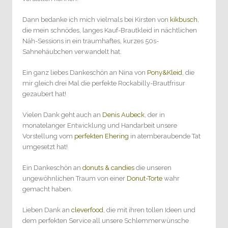
Dann bedanke ich mich vielmals bei Kirsten von
kikbusch
,
die mein schnödes, langes Kauf-Brautkleid in nächtlichen
Näh-Sessions in ein traumhaftes, kurzes 50s-
Sahnehäubchen verwandelt hat.
Ein ganz liebes Dankeschön an Nina von
Pony&Kleid
, die
mir gleich drei Mal die perfekte Rockabilly-Brautfrisur
gezaubert hat!
Vielen Dank geht auch an
Denis Aubeck
, der in
monatelanger Entwicklung und Handarbeit unsere
Vorstellung vom
perfekten Ehering
in atemberaubende Tat
umgesetzt hat!
Ein Dankeschön an
donuts & candies
die unseren
ungewöhnlichen Traum von einer
Donut-Torte
wahr
gemacht haben.
Lieben Dank an
cleverfood
, die mit ihren tollen Ideen und
dem perfekten Service all unsere Schlemmerwünsche