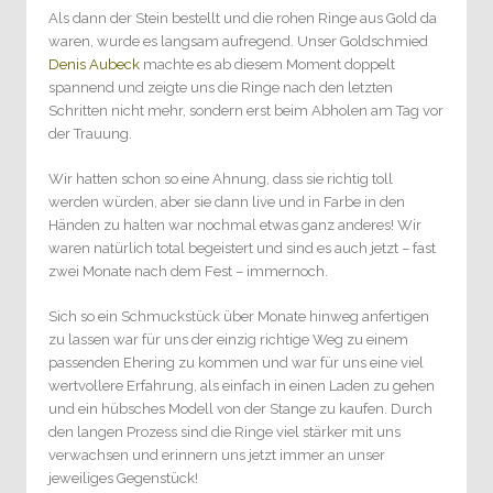
Als dann der Stein bestellt und die rohen Ringe aus Gold da
waren, wurde es langsam aufregend. Unser Goldschmied
Denis Aubeck
machte es ab diesem Moment doppelt
spannend und zeigte uns die Ringe nach den letzten
Schritten nicht mehr, sondern erst beim Abholen am Tag vor
der Trauung.
Wir hatten schon so eine Ahnung, dass sie richtig toll
werden würden, aber sie dann live und in Farbe in den
Händen zu halten war nochmal etwas ganz anderes! Wir
waren natürlich total begeistert und sind es auch jetzt – fast
zwei Monate nach dem Fest – immernoch.
Sich so ein Schmuckstück über Monate hinweg anfertigen
zu lassen war für uns der einzig richtige Weg zu einem
passenden Ehering zu kommen und war für uns eine viel
wertvollere Erfahrung, als einfach in einen Laden zu gehen
und ein hübsches Modell von der Stange zu kaufen. Durch
den langen Prozess sind die Ringe viel stärker mit uns
verwachsen und erinnern uns jetzt immer an unser
jeweiliges Gegenstück!