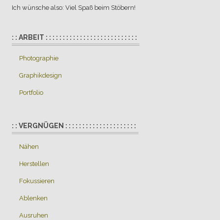
Ich wünsche also: Viel Spaß beim Stöbern!
: : ARBEIT : : : : : : : : : : : : : : : : : : : : : : : : : : :
Photographie
Graphikdesign
Portfolio
: : VERGNÜGEN : : : : : : : : : : : : : : : : : : : : :
Nähen
Herstellen
Fokussieren
Ablenken
Ausruhen