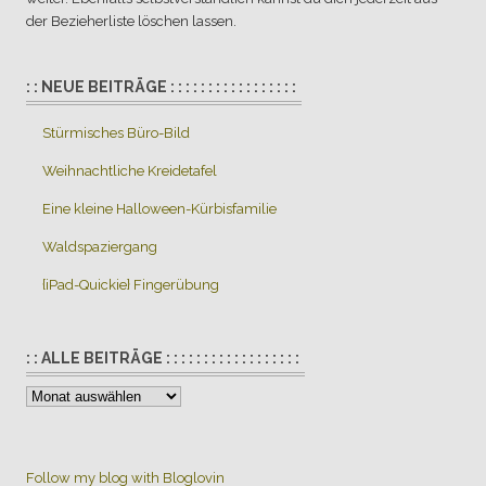
der Bezieherliste löschen lassen.
: : NEUE BEITRÄGE : : : : : : : : : : : : : : : : :
Stürmisches Büro-Bild
Weihnachtliche Kreidetafel
Eine kleine Halloween-Kürbisfamilie
Waldspaziergang
{iPad-Quickie} Fingerübung
: : ALLE BEITRÄGE : : : : : : : : : : : : : : : : : :
:
:
Alle
Beiträge
Follow my blog with Bloglovin