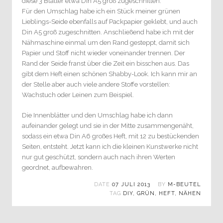
diese 3 Blätter etwa Din A5 groß zugeschnitten.
Für den Umschlag habe ich ein Stück meiner grünen
Lieblings-Seide ebenfalls auf Packpapier geklebt, und auch
Din A5 groß zugeschnitten. Anschließend habe ich mit der
Nähmaschine einmal um den Rand gesteppt, damit sich
Papier und Stoff nicht wieder voneinander trennen. Der
Rand der Seide franst über die Zeit ein bisschen aus. Das
gibt dem Heft einen schönen Shabby-Look. Ich kann mir an
der Stelle aber auch viele andere Stoffe vorstellen:
Wachstuch oder Leinen zum Beispiel.
Die Innenblätter und den Umschlag habe ich dann
aufeinander gelegt und sie in der Mitte zusammengenäht,
sodass ein etwa Din A6 großes Heft, mit 12 zu bestückenden
Seiten, entsteht. Jetzt kann ich die kleinen Kunstwerke nicht
nur gut geschützt, sondern auch nach ihren Werten
geordnet, aufbewahren.
DATE
07 JULI 2013
BY
M-BEUTEL
TAG
DIY
,
GRÜN
,
HEFT
,
NÄHEN