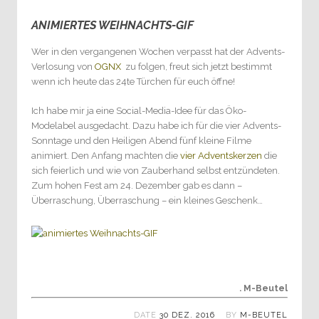
ANIMIERTES WEIHNACHTS-GIF
0
Wer in den vergangenen Wochen verpasst hat der Advents-
Verlosung von
OGNX
zu folgen, freut sich jetzt bestimmt
wenn ich heute das 24te Türchen für euch öffne!
Ich habe mir ja eine Social-Media-Idee für das Öko-
Modelabel ausgedacht. Dazu habe ich für die vier Advents-
Sonntage und den Heiligen Abend fünf kleine Filme
animiert. Den Anfang machten die
vier Adventskerzen
die
sich feierlich und wie von Zauberhand selbst entzündeten.
Zum hohen Fest am 24. Dezember gab es dann –
Überraschung, Überraschung – ein kleines Geschenk…
. M-Beutel
DATE
30 DEZ. 2016
BY
M-BEUTEL