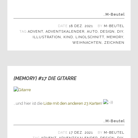
. M-Beutel
DATE
18 DEZ. 2021
BY
M-BEUTEL
TAG
ADVENT
,
ADVENTSKALENDER
,
AUTO
,
DESIGN
,
DIY
,
ILLUSTRATION
,
KIND
,
LINOLSCHNITT
,
MEMORY
,
WEIHNACHTEN
,
ZEICHNEN
{MEMORY} #17 DIE GITARRE
0
…und hier ist die
Liste mit den anderen 23 Karten
!
. M-Beutel
DATE
17 DEZ. 2021
BY
M-BEUTEL