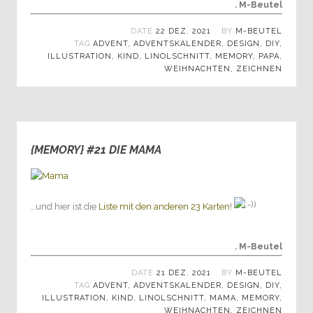
. M-Beutel
DATE
22 DEZ. 2021
BY
M-BEUTEL
TAG
ADVENT
,
ADVENTSKALENDER
,
DESIGN
,
DIY
,
ILLUSTRATION
,
KIND
,
LINOLSCHNITT
,
MEMORY
,
PAPA
,
WEIHNACHTEN
,
ZEICHNEN
{MEMORY} #21 DIE MAMA
0
…und hier ist die
Liste mit den anderen 23 Karten
!
. M-Beutel
DATE
21 DEZ. 2021
BY
M-BEUTEL
TAG
ADVENT
,
ADVENTSKALENDER
,
DESIGN
,
DIY
,
ILLUSTRATION
,
KIND
,
LINOLSCHNITT
,
MAMA
,
MEMORY
,
WEIHNACHTEN
,
ZEICHNEN