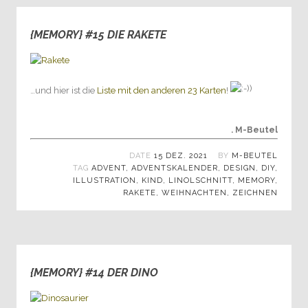
{MEMORY} #15 DIE RAKETE
0
…und hier ist die
Liste mit den anderen 23 Karten
!
. M-Beutel
DATE
15 DEZ. 2021
BY
M-BEUTEL
TAG
ADVENT
,
ADVENTSKALENDER
,
DESIGN
,
DIY
,
ILLUSTRATION
,
KIND
,
LINOLSCHNITT
,
MEMORY
,
RAKETE
,
WEIHNACHTEN
,
ZEICHNEN
{MEMORY} #14 DER DINO
0