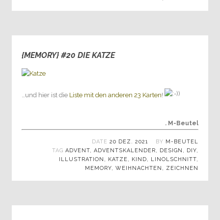
{MEMORY} #20 DIE KATZE
0
…und hier ist die
Liste mit den anderen 23 Karten
!
. M-Beutel
DATE
20 DEZ. 2021
BY
M-BEUTEL
TAG
ADVENT
,
ADVENTSKALENDER
,
DESIGN
,
DIY
,
ILLUSTRATION
,
KATZE
,
KIND
,
LINOLSCHNITT
,
MEMORY
,
WEIHNACHTEN
,
ZEICHNEN