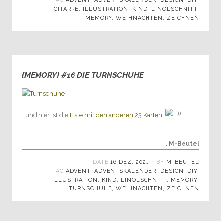
TAG
ADVENT
,
ADVENTSKALENDER
,
DESIGN
,
DIY
,
GITARRE
,
ILLUSTRATION
,
KIND
,
LINOLSCHNITT
,
MEMORY
,
WEIHNACHTEN
,
ZEICHNEN
{MEMORY} #16 DIE TURNSCHUHE
0
…und hier ist die
Liste mit den anderen 23 Karten
!
. M-Beutel
DATE
16 DEZ. 2021
BY
M-BEUTEL
TAG
ADVENT
,
ADVENTSKALENDER
,
DESIGN
,
DIY
,
ILLUSTRATION
,
KIND
,
LINOLSCHNITT
,
MEMORY
,
TURNSCHUHE
,
WEIHNACHTEN
,
ZEICHNEN