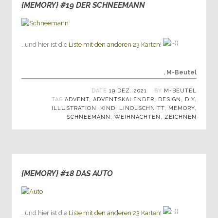
{MEMORY} #19 DER SCHNEEMANN
0
…und hier ist die
Liste mit den anderen 23 Karten
!
. M-Beutel
DATE
19 DEZ. 2021
BY
M-BEUTEL
TAG
ADVENT
,
ADVENTSKALENDER
,
DESIGN
,
DIY
,
ILLUSTRATION
,
KIND
,
LINOLSCHNITT
,
MEMORY
,
SCHNEEMANN
,
WEIHNACHTEN
,
ZEICHNEN
{MEMORY} #18 DAS AUTO
0
…und hier ist die
Liste mit den anderen 23 Karten
!