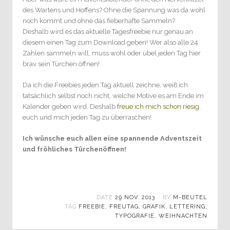
des Wartens und Hoffens? Ohne die Spannung was da wohl
noch kommt und ohne das fieberhafte Sammeln?
Deshalb wird es das aktuelle Tagesfreebie nur genau an
diesem einen Tag zum Download geben! Wer also alle 24
Zahlen sammeln will, muss wohl oder übel jeden Tag hier
brav sein Türchen öffnen!
Da ich die Freebies jeden Tag aktuell zeichne, weiß ich
tatsächlich selbst noch nicht, welche Motive es am Ende im
Kalender geben wird. Deshalb
freue ich mich schon riesig
,
euch und mich jeden Tag zu überraschen!
Ich wünsche euch allen eine spannende Adventszeit
und fröhliches Türchenöffnen!
DATE
29 NOV. 2013
BY
M-BEUTEL
TAG
FREEBIE
,
FREUTAG
,
GRAFIK
,
LETTERING
,
TYPOGRAFIE
,
WEIHNACHTEN