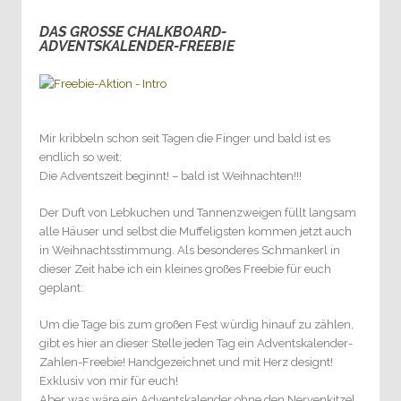
DAS GROSSE CHALKBOARD-A
2
DVENTSKALENDER-FREEBIE
Mir kribbeln schon seit Tagen die Finger und bald ist es
endlich so weit:
Die Adventszeit beginnt! – bald ist Weihnachten!!!
Der Duft von Lebkuchen und Tannenzweigen füllt langsam
alle Häuser und selbst die Muffeligsten kommen jetzt auch
in Weihnachtsstimmung. Als besonderes Schmankerl in
dieser Zeit habe ich ein kleines großes Freebie für euch
geplant:
Um die Tage bis zum großen Fest würdig hinauf zu zählen,
gibt es hier an dieser Stelle jeden Tag ein Adventskalender-
Zahlen-Freebie! Handgezeichnet und mit Herz designt!
Exklusiv von mir für euch!
Aber was wäre ein Adventskalender ohne den Nervenkitzel