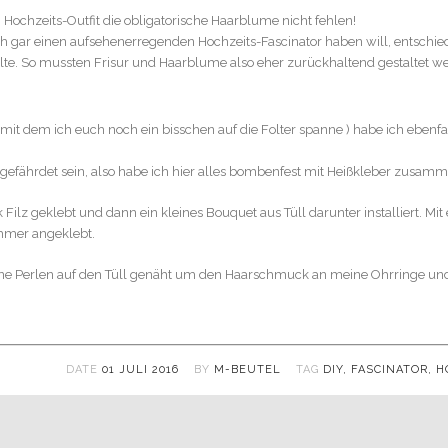
Hochzeits-Outfit die obligatorische Haarblume nicht fehlen!
ch gar einen aufsehenerregenden Hochzeits-Fascinator haben will, entschie
sollte. So mussten Frisur und Haarblume also eher zurückhaltend gestaltet w
mit dem ich euch noch ein bisschen auf die Folter spanne
) habe ich ebenfa
zgefährdet sein, also habe ich hier alles bombenfest mit Heißkleber zusamm
k Filz geklebt und dann ein kleines Bouquet aus Tüll darunter installiert. Mi
ammer angeklebt.
ine Perlen auf den Tüll genäht um den Haarschmuck an meine Ohrringe un
DATE
01 JULI 2016
BY
M-BEUTEL
TAG
DIY
,
FASCINATOR
,
H