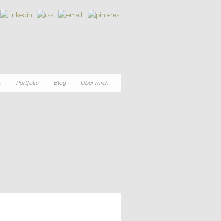
e
Portfolio
Blog
Über mich
0