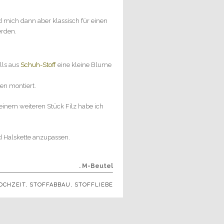
d mich dann aber klassisch für einen
erden.
lls aus
Schuh-Stoff
eine kleine Blume
en montiert.
t einem weiteren Stück Filz habe ich
d Halskette anzupassen.
. M-Beutel
OCHZEIT
,
STOFFABBAU
,
STOFFLIEBE