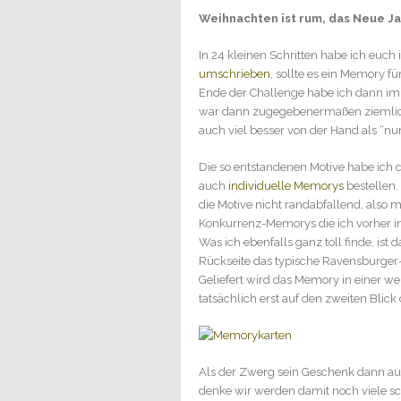
Weihnachten ist rum, das Neue Jah
In 24 kleinen Schritten habe ich e
umschrieben
, sollte es ein Memory f
Ende der Challenge habe ich dann imm
war dann zugegebenermaßen ziemlich f
auch viel besser von der Hand als “nu
Die so entstandenen Motive habe ich 
auch
individuelle Memorys
bestellen.
die Motive nicht randabfallend, als
Konkurrenz-Memorys die ich vorher in
Was ich ebenfalls ganz toll finde, is
Rückseite das typische Ravensburger-
Geliefert wird das Memory in einer w
tatsächlich erst auf den zweiten Blic
Als der Zwerg sein Geschenk dann aus
denke wir werden damit noch viele s