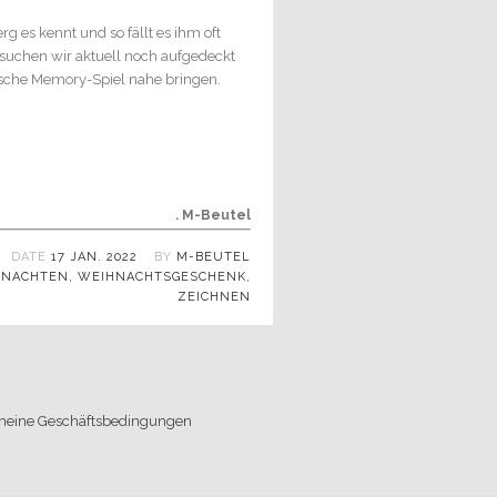
g es kennt und so fällt es ihm oft
, suchen wir aktuell noch aufgedeckt
ische Memory-Spiel nahe bringen.
. M-Beutel
DATE
17 JAN. 2022
BY
M-BEUTEL
HNACHTEN
,
WEIHNACHTSGESCHENK
,
ZEICHNEN
meine Geschäftsbedingungen