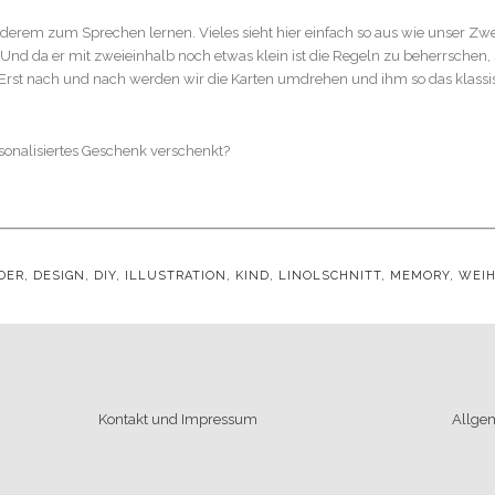
nderem zum Sprechen lernen. Vieles sieht hier einfach so aus wie unser Zwer
n. Und da er mit zweieinhalb noch etwas klein ist die Regeln zu beherrschen
rst nach und nach werden wir die Karten umdrehen und ihm so das klass
sonalisiertes Geschenk verschenkt?
DER
,
DESIGN
,
DIY
,
ILLUSTRATION
,
KIND
,
LINOLSCHNITT
,
MEMORY
,
WEI
Kontakt und Impressum
Allge