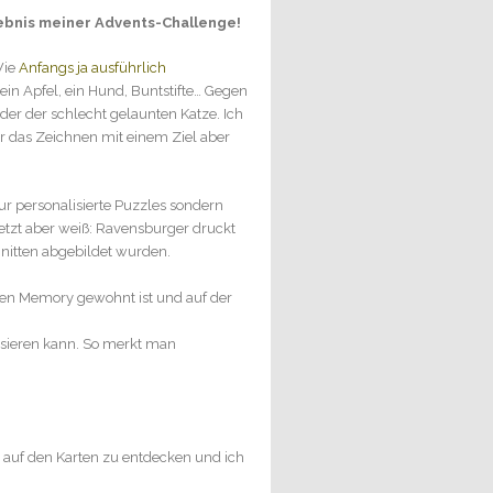
rgebnis meiner Advents-Challenge!
Wie
Anfangs ja ausführlich
ein Apfel, ein Hund, Buntstifte… Gegen
er der schlecht gelaunten Katze. Ich
r das Zeichnen mit einem Ziel aber
r personalisierte Puzzles sondern
etzt aber weiß: Ravensburger druckt
nitten abgebildet wurden.
ften Memory gewohnt ist und auf der
lisieren kann. So merkt man
 auf den Karten zu entdecken und ich