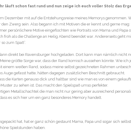
r läuft schon fast rund und nun zeige ich euch voller Stolz das E
uch im Dezember mit auf die Entstehungsreise meines Memorys genommen. 
ür den Zwerg sein. Also begann ich mit Motiven die er kennt und gerne mag: 
er persönlichere Motive eingeflochten wie Portraits von Mama und Papa od
roh als die Challenge an Heilig Abend beendet war. Andererseits geht mi
r so zum Spaß”.
dann direkt bei Ravensburger hochgeladen. Dort kann man nämlich nicht nu
 Meine größte Sorge war, dass der Rand komisch aussehen könnte. Wie ich j
o mit einem weißen Rand, sodass meine selbst gezeichneten Rahmen unbesch
s Auge gefasst hatte, hätten dagegen zusätzlichen Beschnitt gebraucht.
t dass die Karten genauso dick und haltbar sind wie man es von einem gekau
Muster zu sehen ist. Das macht den Spielspaß umso perfekter.
ertigen Metallschachtel die man nicht nur gering aber ausreichend persona
k dass es sich hier um ein ganz besonderes Memory handelt.
gepackt hat, hat er ganz schön gestaunt Mama, Papa und sogar sich selbst
chöne Spielstunden haben.