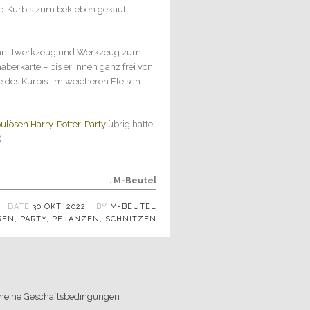
hé-Kürbis zum bekleben gekauft
olschnittwerkzeug und Werkzeug zum
berkarte – bis er innen ganz frei von
e des Kürbis. Im weicheren Fleisch
bulösen Harry-Potter-Party
übrig hatte.
. M-Beutel
DATE
30 OKT. 2022
BY
M-BEUTEL
REN
,
PARTY
,
PFLANZEN
,
SCHNITZEN
meine Geschäftsbedingungen