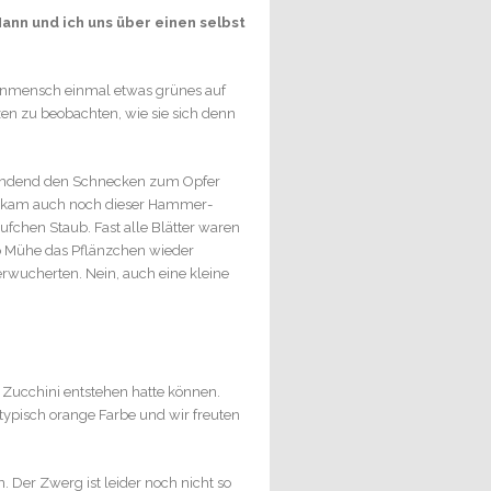
nn und ich uns über einen selbst
genmensch einmal etwas grünes auf
zen zu beobachten, wie sie sich denn
stwendend den Schnecken zum Opfer
ann kam auch noch dieser Hammer-
fchen Staub. Fast alle Blätter waren
so Mühe das Pflänzchen wieder
erwucherten. Nein, auch eine kleine
 Zucchini entstehen hatte können.
typisch orange Farbe und wir freuten
 Der Zwerg ist leider noch nicht so