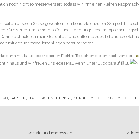
 auch noch nicht so messerversiert, sodass wir ihm einen kleinen Pappmac
isamkeit an unseren Gruselgesichtern. Ich benutzte dazu ein Skalpell, Lin
en Kürbis zuerst mit einem Löffel und – Achtung! Geheimtipp: einer Teigscha
Dann zeichnete ich mein Gesicht auf und entfernte zuerst die äußere Schal
rmen mit den Tonmodelierschlingen herausarbeiten.
ke dann mit batteriebetriebenen Elektro-Teelichten die ich noch von der
fa
cht hinaus und wir freuen uns jedes Mal, wenn unser Blick darauf fällt.
DEKO
,
GARTEN
,
HALLOWEEN
,
HERBST
,
KÜRBIS
,
MODELLBAU
,
MODELLIE
Kontakt und Impressum
Allge