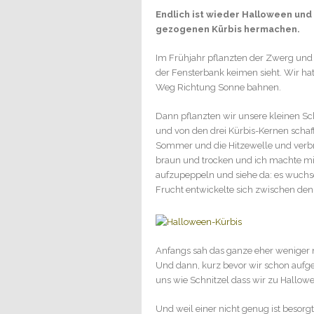
Endlich ist wieder Halloween und
gezogenen Kürbis hermachen.
Im Frühjahr pflanzten der Zwerg und
der Fensterbank keimen sieht. Wir hat
Weg Richtung Sonne bahnen.
Dann pflanzten wir unsere kleinen Sc
und von den drei Kürbis-Kernen schaf
Sommer und die Hitzewelle und verbra
braun und trocken und ich machte mir
aufzupeppeln und siehe da: es wuchse
Frucht entwickelte sich zwischen den
Anfangs sah das ganze eher weniger n
Und dann, kurz bevor wir schon aufge
uns wie Schnitzel dass wir zu Hallow
Und weil einer nicht genug ist besorg