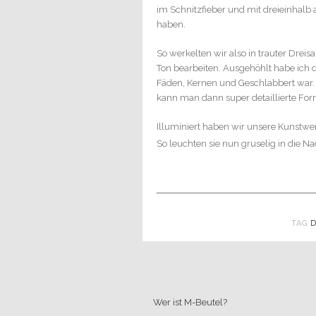
im Schnitzfieber und mit dreieinhalb
haben.
So werkelten wir also in trauter Dre
Ton bearbeiten. Ausgehöhlt habe ich d
Fäden, Kernen und Geschlabbert war. 
kann man dann super detaillierte Fo
Illuminiert haben wir unsere Kunstwer
So leuchten sie nun gruselig in die Na
TAG
Wer ist M-Beutel?