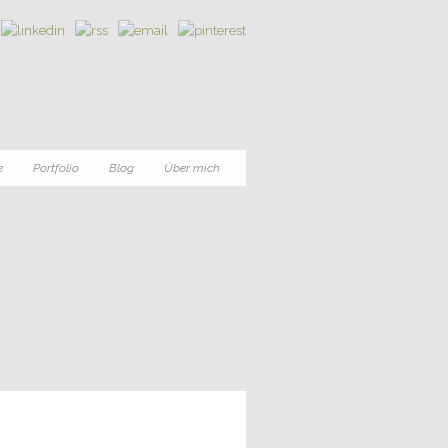
e
Portfolio
Blog
Über mich
0