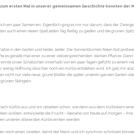
 zum ersten Mal in unserer gemeinsamen Geschichte konnten der Ma
 ich ein paar Samen ein. Eigentlich ging es mir nur darum, dass der Zwer
ten auch einen riesen Spaß jeden Tag fleißig zu gießen und die grünen Spit
hätze in den Garten und leider, leider: Die Sonnenblumen fielen fast po
fte es gerade mal einer zu einer vielversprechenden, starken Pflanze. D
nnte unser Schätzchen innerhalb von ein paar Tagen gefühlt zu einem Häu
 wenig Hoffnung dass hier noch ein Kürbis entstehen wird. Ich gab mir al
n nicht nur viele neue, grüne Blätter die später unseren ganzen Garten üb
 grünen Stängeln.
ach Kürbis aus und wir rätselten schon, wie denn aus dem Kürbiskern eine
ben wollten, entwickelte die Frucht – beinahe von heute auf morgen – ihre 
een unseren allerersten Kürbis ernten werden.
ten noch einen zweiten, damit der Mann und ich synchron-schnitzen können.