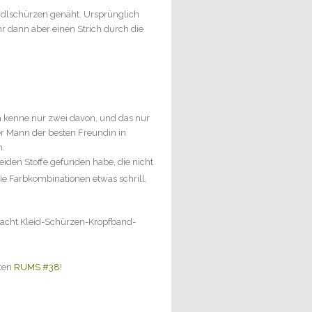
dlschürzen genäht. Ursprünglich
hr dann aber einen Strich durch die
ch kenne nur zwei davon, und das nur
er Mann der besten Freundin in
n.
eiden Stoffe gefunden habe, die nicht
ie Farbkombinationen etwas schrill,
e acht Kleid-Schürzen-Kropfband-
sten
RUMS #38
!