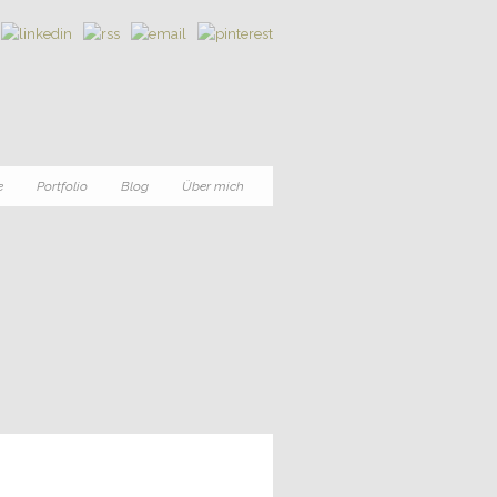
e
Portfolio
Blog
Über mich
4