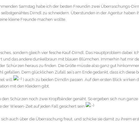
menden Samstag habe ich der besten Freundin zwei Überraschungs-Dirn
stes selbstgenähtes Dirndl zu schneidern. Überstunden in der Agentur haben i
eine kleine Freunde machen wollte.
fesches, sondern gleich vier fesche Kauf-Dirndl. Das Hauptproblem dabei: I
iert und das andere dunkelbraun mit blauen Blümchen. Immerhin hat mir d
 der Schürzen heraus zu finden. Die Größe müsste also ganz gut hinkomme
l gefallen. Dem glücklichen Zufall sei’s am Ende gedankt, dass ich diese b
el will
) auch zu beiden Dirndln passen. Auf den ersten Blick wirken d
ation mit den Kleidern gibt.
 zu den Schürzen noch zwei Kropfbänder genäht. So ergeben sich nun ganz
e der Wiesen-Zeit auf jeden Fall gesichert sein
 sich auch über die Überraschung freut, und schicke sie damit zu ihrem er