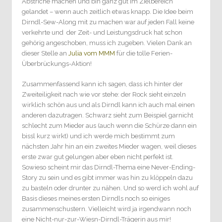
Abstriche machen und bin ganz gut im Zielbereich
gelandet – wenn auch zeitlich etwas knapp. Die Idee beim
Dirndl-Sew-Along mit zu machen war auf jeden Fall keine
verkehrte und der Zeit- und Leistungsdruck hat schon
gehörig angeschoben, muss ich zugeben. Vielen Dank an
dieser Stelle an
Julia vom MMM
für die tolle Ferien-
Überbrückungs-Aktion!
Zusammenfassend kann ich sagen, dass ich hinter der
Zweiteiligkeit nach wie vor stehe: der Rock sieht einzeln
wirklich schön aus und als Dirndl kann ich auch mal einen
anderen dazutragen. Schwarz sieht zum Beispiel garnicht
schlecht zum Mieder aus (auch wenn die Schürze dann ein
bissl kurz wirkt) und ich werde mich bestimmt zum
nächsten Jahr hin an ein zweites Mieder wagen, weil dieses
erste zwar gut gelungen aber eben nicht perfekt ist.
Sowieso scheint mir das Dirndl-Thema eine Never-Ending-
Story zu sein und es gibt immer was hin zu klöppeln dazu
zu basteln oder drunter zu nähen. Und so werd ich wohl auf
Basis dieses meines ersten Dirndls noch so einiges
zusammenschustern. Vielleicht wird ja irgendwann noch
eine Nicht-nur-zur-Wiesn-Dirndl-Trägerin aus mir!