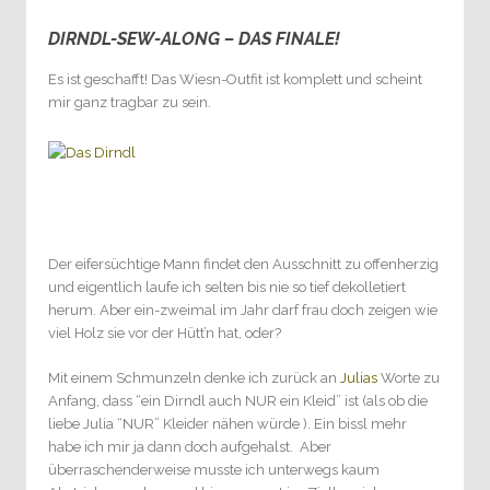
DIRNDL-SEW-ALONG – DAS FINALE!
16
Es ist geschafft! Das Wiesn-Outfit ist komplett und scheint
mir ganz tragbar zu sein.
Der eifersüchtige Mann findet den Ausschnitt zu offenherzig
und eigentlich laufe ich selten bis nie so tief dekolletiert
herum. Aber ein-zweimal im Jahr darf frau doch zeigen wie
viel Holz sie vor der Hütt’n hat, oder?
Mit einem Schmunzeln denke ich zurück an
Julias
Worte zu
Anfang, dass “ein Dirndl auch NUR ein Kleid” ist (als ob die
liebe Julia “NUR” Kleider nähen würde
). Ein bissl mehr
habe ich mir ja dann doch aufgehalst. Aber
überraschenderweise musste ich unterwegs kaum