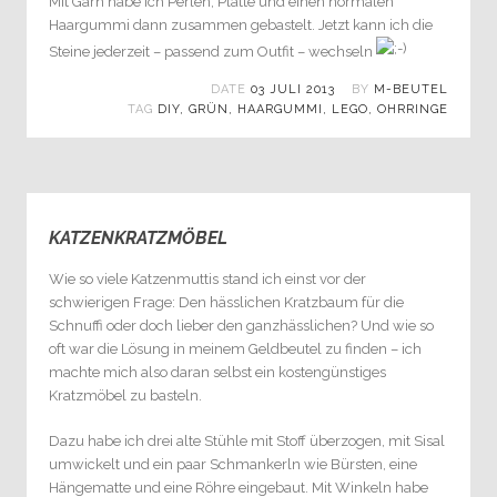
Mit Garn habe ich Perlen, Platte und einen normalen
Haargummi dann zusammen gebastelt. Jetzt kann ich die
Steine jederzeit – passend zum Outfit – wechseln
DATE
03 JULI 2013
BY
M-BEUTEL
TAG
DIY
,
GRÜN
,
HAARGUMMI
,
LEGO
,
OHRRINGE
KATZENKRATZMÖBEL
6
Wie so viele Katzenmuttis stand ich einst vor der
schwierigen Frage: Den hässlichen Kratzbaum für die
Schnuffi oder doch lieber den ganzhässlichen? Und wie so
oft war die Lösung in meinem Geldbeutel zu finden – ich
machte mich also daran selbst ein kostengünstiges
Kratzmöbel zu basteln.
Dazu habe ich drei alte Stühle mit Stoff überzogen, mit Sisal
umwickelt und ein paar Schmankerln wie Bürsten, eine
Hängematte und eine Röhre eingebaut. Mit Winkeln habe