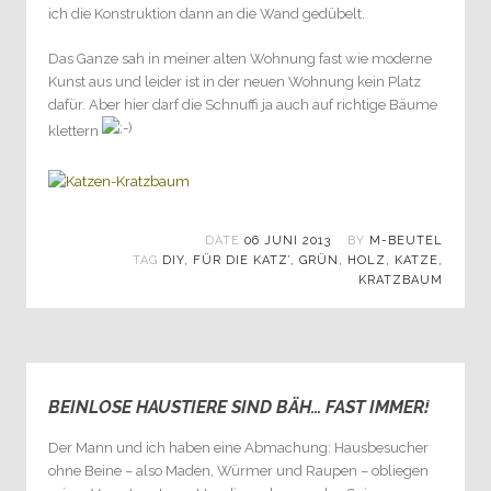
ich die Konstruktion dann an die Wand gedübelt.
Das Ganze sah in meiner alten Wohnung fast wie moderne
Kunst aus und leider ist in der neuen Wohnung kein Platz
dafür. Aber hier darf die Schnuffi ja auch auf richtige Bäume
klettern
DATE
06 JUNI 2013
BY
M-BEUTEL
TAG
DIY
,
FÜR DIE KATZ’
,
GRÜN
,
HOLZ
,
KATZE
,
KRATZBAUM
BEINLOSE HAUSTIERE SIND BÄH… FAST IMMER!
0
Der Mann und ich haben eine Abmachung: Hausbesucher
ohne Beine – also Maden, Würmer und Raupen – obliegen