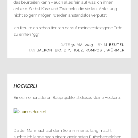
das beurteilen kann – auch alles fein auf was ich ihnen
anbiete. Selbst Käse und Zwiebeln, die sie laut Anleitung
nicht so gern mögen, werden anstandslos verputzt.
Ich freu mich schon tierisch darauf meine erste eigene Erde
zu ernten *gg*
DATE
30 MAI 2013
BY
M-BEUTEL
TAG
BALKON
,
BIO
,
DIY
,
HOLZ
,
KOMPOST
,
WÜRMER
HOCKERLI
0
Eines meiner älteren Bauprojekte ist dieses kleine Hockerli.
Da der Mann sich auf dem Sofa immer so lang macht,
suchte ich lange nach einem geeigneten Fußschemelchen.