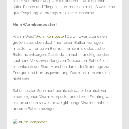
seiner Verantwortung. Um die anderen – also Spinnen,
Käfer, Bienen und Fliegen – kümmere ich mich. Soweit eine
gute Regelung! Allerdings mit einer Ausnahme:
Mein Wurmkomposter!
Wurm-Was?
Wurmkomposter
! Da wir zwar über einen
großen, aber eben doch “nur” einen Balkon verfügen,
mussten wir unseren Biomüll immer in die städtische
Biotonne entsorgen. Das finde ich nicht nur eklig sondern
auch eine Verschwendung von Ressourcen. Schließlich
schenke ich der Stadt München damit die Grundlage zur
Energie- und Humusgewinnung. Das muss nun wirklich
nicht sein.
Schon letzten Sommer träumte ich daher heimlich von
einem eigenen Wurmkomposter und diesen Frühling war
es nun endlich so weit: 1000 glibberige Würmer haben
unseren Balkon bezogen.