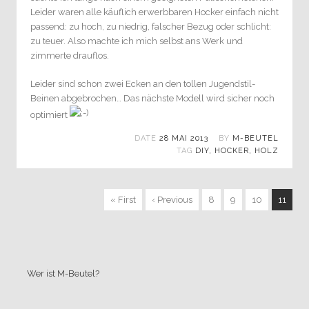
Leider waren alle käuflich erwerbbaren Hocker einfach nicht
passend: zu hoch, zu niedrig, falscher Bezug oder schlicht:
zu teuer. Also machte ich mich selbst ans Werk und
zimmerte drauflos.
Leider sind schon zwei Ecken an den tollen Jugendstil-
Beinen abgebrochen… Das nächste Modell wird sicher noch
optimiert
DATE
28 MAI 2013
BY
M-BEUTEL
TAG
DIY
,
HOCKER
,
HOLZ
« First
‹ Previous
8
9
10
11
Wer ist M-Beutel?