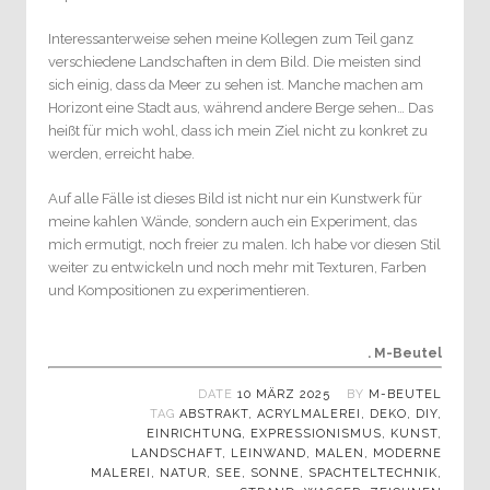
Interessanterweise sehen meine Kollegen zum Teil ganz
verschiedene Landschaften in dem Bild. Die meisten sind
sich einig, dass da Meer zu sehen ist. Manche machen am
Horizont eine Stadt aus, während andere Berge sehen… Das
heißt für mich wohl, dass ich mein Ziel nicht zu konkret zu
werden, erreicht habe.
Auf alle Fälle ist dieses Bild ist nicht nur ein Kunstwerk für
meine kahlen Wände, sondern auch ein Experiment, das
mich ermutigt, noch freier zu malen. Ich habe vor diesen Stil
weiter zu entwickeln und noch mehr mit Texturen, Farben
und Kompositionen zu experimentieren.
. M-Beutel
DATE
10 MÄRZ 2025
BY
M-BEUTEL
TAG
ABSTRAKT
,
ACRYLMALEREI
,
DEKO
,
DIY
,
EINRICHTUNG
,
EXPRESSIONISMUS
,
KUNST
,
LANDSCHAFT
,
LEINWAND
,
MALEN
,
MODERNE
MALEREI
,
NATUR
,
SEE
,
SONNE
,
SPACHTELTECHNIK
,