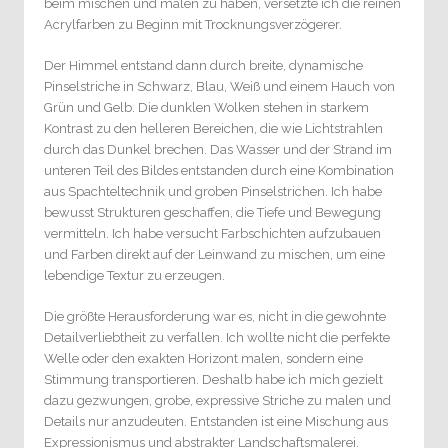
beim mischen und malen zu haben, versetzte ich die reinen
Acrylfarben zu Beginn mit Trocknungsverzögerer.
Der Himmel entstand dann durch breite, dynamische
Pinselstriche in Schwarz, Blau, Weiß und einem Hauch von
Grün und Gelb. Die dunklen Wolken stehen in starkem
Kontrast zu den helleren Bereichen, die wie Lichtstrahlen
durch das Dunkel brechen. Das Wasser und der Strand im
unteren Teil des Bildes entstanden durch eine Kombination
aus Spachteltechnik und groben Pinselstrichen. Ich habe
bewusst Strukturen geschaffen, die Tiefe und Bewegung
vermitteln. Ich habe versucht Farbschichten aufzubauen
und Farben direkt auf der Leinwand zu mischen, um eine
lebendige Textur zu erzeugen.
Die größte Herausforderung war es, nicht in die gewohnte
Detailverliebtheit zu verfallen. Ich wollte nicht die perfekte
Welle oder den exakten Horizont malen, sondern eine
Stimmung transportieren. Deshalb habe ich mich gezielt
dazu gezwungen, grobe, expressive Striche zu malen und
Details nur anzudeuten. Entstanden ist eine Mischung aus
Expressionismus und abstrakter Landschaftsmalerei.