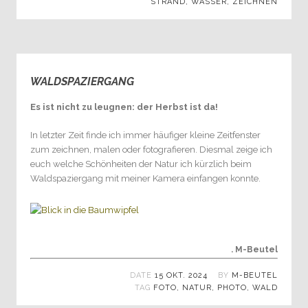
STRAND
,
WASSER
,
ZEICHNEN
WALDSPAZIERGANG
0
Es ist nicht zu leugnen: der Herbst ist da!
In letzter Zeit finde ich immer häufiger kleine Zeitfenster
zum zeichnen, malen oder fotografieren. Diesmal zeige ich
euch welche Schönheiten der Natur ich kürzlich beim
Waldspaziergang mit meiner Kamera einfangen konnte.
. M-Beutel
DATE
15 OKT. 2024
BY
M-BEUTEL
TAG
FOTO
,
NATUR
,
PHOTO
,
WALD