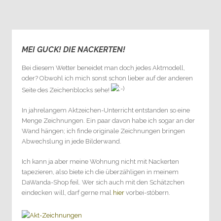
MEI GUCK! DIE NACKERTEN!
0
Bei diesem Wetter beneidet man doch jedes Aktmodell,
oder? Obwohl ich mich sonst schon lieber auf der anderen
Seite des Zeichenblocks sehe!
In jahrelangem Aktzeichen-Unterricht entstanden so eine
Menge Zeichnungen. Ein paar davon habe ich sogar an der
Wand hängen; ich finde originale Zeichnungen bringen
Abwechslung in jede Bilderwand.
Ich kann ja aber meine Wohnung nicht mit Nackerten
tapezieren, also biete ich die überzähligen in meinem
DaWanda-Shop feil. Wer sich auch mit den Schätzchen
eindecken will, darf gerne mal
hier
vorbei-stöbern.