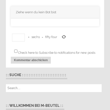
Ziehe wenn du kein Bot bist
×
sechs
=
fifty four
Check here to Subscribe to notifications for new posts
: : SUCHE : : : : : : : : : : : : : : : : : : : : : : : : : :
: : WILLKOMMEN BEI M-BEUTEL : :