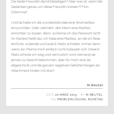
Die beste Freundin damit belästigen? Aber was ist, wenn die
Gedanken genau um diese Freundin kreisen??? Ein
Dilemma!!
Und da hatte ich die wundertolle Idee eine Wutmailbox
einzurichten. Oder vielmehr: den Mann eine Mailbox
einrichten zu lassen, denn: so kenne ich das Passwort nicht.
Im Klartext heißt das: ich habe eine Mailbox, an die ich fiese,
ehrliche, wütende und laute E-Mails schreibe, immer dann,
wenn ein Thema mich einfach nicht loslassen will. Diese E-
Mails schicke ich weg und vermutlich wird niemand sie
jemals zu Gesicht bekommen, aber für mich sind sie
abgeschickt und die ganzen negativen Gefühle hängen als
Attachment hinten mit dran!
. M-Beutel
DATE
20 MÄRZ 2015
BY
M-BEUTEL
TAG
PROBLEMLÖSUNG
,
RUHETAG