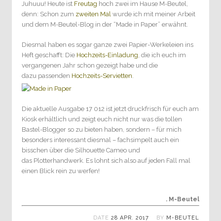
Juhuuu! Heute ist
Freutag
hoch zwei im Hause M-Beutel,
denn: Schon zum
zweiten Mal
wurde ich mit meiner Arbeit
und dem M-Beutel-Blog in der “Made in Paper” erwähnt.
Diesmal haben es sogar ganze zwei Papier-Werkeleien ins
Heft geschafft: Die
Hochzeits-Einladung
, die ich euch im
vergangenen Jahr schon gezeigt habe und die
dazu passenden
Hochzeits-Servietten
.
Die aktuelle Ausgabe 17 012 ist jetzt druckfrisch für euch am
Kiosk erhältlich und zeigt euch nicht nur was die tollen
Bastel-Blogger so zu bieten haben, sondern – für mich
besonders interessant diesmal – fachsimpelt auch ein
bisschen über die Silhouette Cameo und
das Plotterhandwerk. Es lohnt sich also auf jeden Fall mal
einen Blick rein zu werfen!
. M-Beutel
DATE
28 APR. 2017
BY
M-BEUTEL