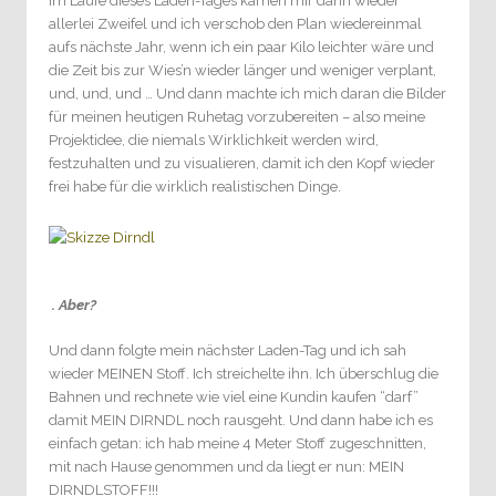
Im Laufe dieses Laden-Tages kamen mir dann wieder
allerlei Zweifel und ich verschob den Plan wiedereinmal
aufs nächste Jahr, wenn ich ein paar Kilo leichter wäre und
die Zeit bis zur Wies’n wieder länger und weniger verplant,
und, und, und … Und dann machte ich mich daran die Bilder
für meinen heutigen Ruhetag vorzubereiten – also meine
Projektidee, die niemals Wirklichkeit werden wird,
festzuhalten und zu visualieren, damit ich den Kopf wieder
frei habe für die wirklich realistischen Dinge.
. Aber?
Und dann folgte mein nächster Laden-Tag und ich sah
wieder MEINEN Stoff. Ich streichelte ihn. Ich überschlug die
Bahnen und rechnete wie viel eine Kundin kaufen “darf”
damit MEIN DIRNDL noch rausgeht. Und dann habe ich es
einfach getan: ich hab meine 4 Meter Stoff zugeschnitten,
mit nach Hause genommen und da liegt er nun: MEIN
DIRNDLSTOFF!!!