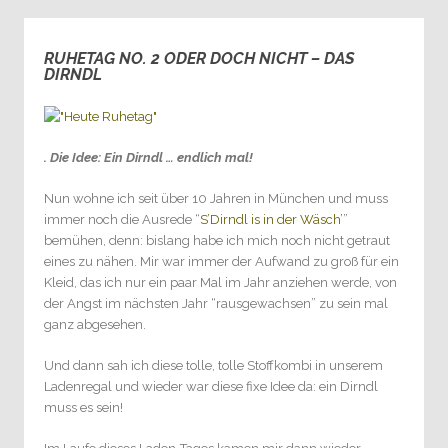
RUHETAG NO. 2 ODER DOCH NICHT – DAS
6
DIRNDL
. Die Idee: Ein Dirndl … endlich mal!
Nun wohne ich seit über 10 Jahren in München und muss
immer noch die Ausrede “
S’Dirndl is in der Wäsch’
”
bemühen, denn: bislang habe ich mich noch nicht getraut
eines zu nähen. Mir war immer der Aufwand zu groß für ein
Kleid, das ich nur ein paar Mal im Jahr anziehen werde, von
der Angst im nächsten Jahr “rausgewachsen” zu sein mal
ganz abgesehen.
Und dann sah ich diese tolle, tolle Stoffkombi in unserem
Ladenregal und wieder war diese fixe Idee da: ein Dirndl
muss es sein!