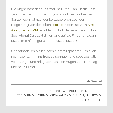
Die Angst, dass das alles total ins Dirndl… äh… in die Hose
geht, blieb natürlich da und just als ich heute über das
Ganze nochmal nachdenke stolpere ich über den
Blogeintrag von der lieben
LeoLilie
in dem sie vom
Sew-
Along beim MMM
berichtet und ich denke so bei mir: Ein
Sew-Along! Da guckt dir jemand auf die Finger und dann
MUSS es einfach gut werden. MUSS MUSS!!!
Und tatsächlich bin ich noch nicht zu spät dran um auch
noch spontan mit ins Boot zu springen und sage deshalb
voller Angst und mit geschlossenen Augen: Ade Ruhetag
und hallo Dirndl!
. M-Beutel
DATE
20 JULI 2014
BY
M-BEUTEL
TAG
DIRNDL
,
DIRNDL-SEW-ALONG
,
NÄHEN
,
RUHETAG
,
STOFFLIEBE