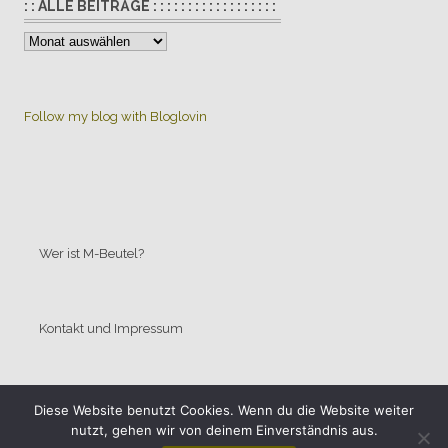
: : ALLE BEITRÄGE : : : : : : : : : : : : : : : : : :
:
:
Alle
Beiträge
Follow my blog with Bloglovin
:
:
:
:
:
:
:
Wer ist M-Beutel?
:
:
:
Kontakt und Impressum
:
:
:
:
Allgemeine Geschäftsbedingungen
Diese Website benutzt Cookies. Wenn du die Website weiter
:
nutzt, gehen wir von deinem Einverständnis aus.
: