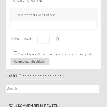
the next time I comment.
Ziehe wenn du kein Bot bist
sechs
−
zwei
=
Check here to Subscribe to notifications for new posts
: : SUCHE : : : : : : : : : : : : : : : : : : : : : : : : : :
: : WILLKOMMEN BEI M-BEUTEL : :