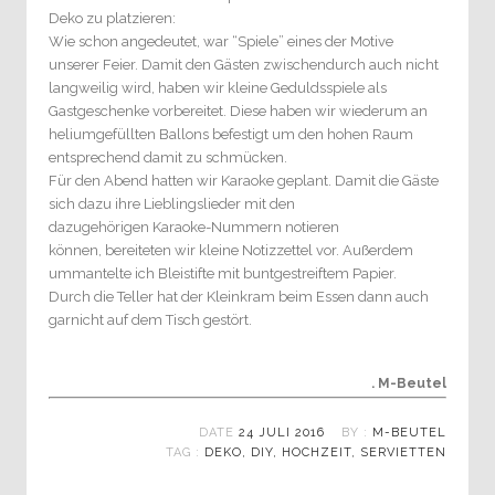
Deko zu platzieren:
Wie schon angedeutet, war “Spiele” eines der Motive
unserer Feier. Damit den Gästen zwischendurch auch nicht
langweilig wird, haben wir kleine Geduldsspiele als
Gastgeschenke vorbereitet. Diese haben wir wiederum an
heliumgefüllten Ballons befestigt um den hohen Raum
entsprechend damit zu schmücken.
Für den Abend hatten wir Karaoke geplant. Damit die Gäste
sich dazu ihre Lieblingslieder mit den
dazugehörigen Karaoke-Nummern notieren
können, bereiteten wir kleine Notizzettel vor. Außerdem
ummantelte ich Bleistifte mit buntgestreiftem Papier.
Durch die Teller hat der Kleinkram beim Essen dann auch
garnicht auf dem Tisch gestört.
. M-Beutel
DATE
24 JULI 2016
BY :
M-BEUTEL
TAG :
DEKO
,
DIY
,
HOCHZEIT
,
SERVIETTEN