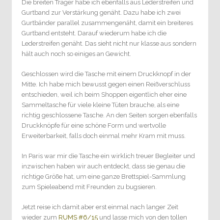
Die breiten Träger habe ich ebenfalls aus Lederstreifen und
Gurtband zur Verstärkung genäht. Dazu habe ich zwei
Gurtbänder parallel zusammengenäht, damit ein breiteres
Gurtband entsteht. Darauf wiederum habe ich die
Lederstreifen genäht. Das sieht nicht nur klasse aus sondern
hält auch noch so einiges an Gewicht.
Geschlossen wird die Tasche mit einem Druckknopf in der
Mitte. Ich habe mich bewusst gegen einen Reißverschluss
entschieden, weil ich beim Shoppen eigentlich eher eine
Sammeltasche für viele kleine Tüten brauche, als eine
richtig geschlossene Tasche. An den Seiten sorgen ebenfalls
Druckknöpfe für eine schöne Form und wertvolle
Erweiterbarkeit, falls doch einmal mehr Kram mit muss.
In Paris war mir die Tasche ein wirklich treuer Begleiter und
inzwischen haben wir auch entdeckt, dass sie genau die
richtige Größe hat, um eine ganze Brettspiel-Sammlung
zum Spieleabend mit Freunden zu bugsieren.
Jetzt reise ich damit aber erst einmal nach langer Zeit
wieder zum
RUMS #6/15
und lasse mich von den tollen