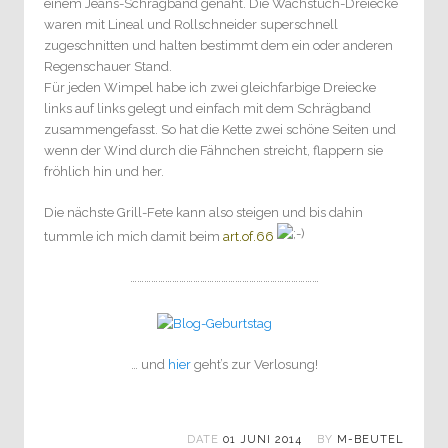
einem Jeans-Schrägband genäht. Die Wachstuch-Dreiecke
waren mit Lineal und Rollschneider superschnell
zugeschnitten und halten bestimmt dem ein oder anderen
Regenschauer Stand.
Für jeden Wimpel habe ich zwei gleichfarbige Dreiecke
links auf links gelegt und einfach mit dem Schrägband
zusammengefasst. So hat die Kette zwei schöne Seiten und
wenn der Wind durch die Fähnchen streicht, flappern sie
fröhlich hin und her.
Die nächste Grill-Fete kann also steigen und bis dahin
tummle ich mich damit beim
art.of.66
………………………………………………………………………
… und
hier
geht’s zur Verlosung!
DATE
01 JUNI 2014
BY
M-BEUTEL