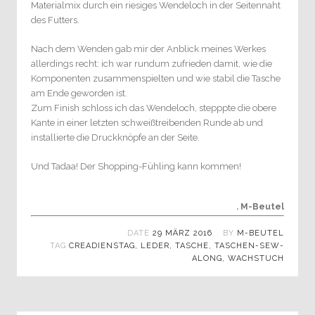
Materialmix durch ein riesiges Wendeloch in der Seitennaht
des Futters.
Nach dem Wenden gab mir der Anblick meines Werkes
allerdings recht: ich war rundum zufrieden damit, wie die
Komponenten zusammenspielten und wie stabil die Tasche
am Ende geworden ist.
Zum Finish schloss ich das Wendeloch, stepppte die obere
Kante in einer letzten schweißtreibenden Runde ab und
installierte die Druckknöpfe an der Seite.
Und Tadaa! Der Shopping-Fühling kann kommen!
. M-Beutel
DATE
29 MÄRZ 2016
BY
M-BEUTEL
TAG
CREADIENSTAG
,
LEDER
,
TASCHE
,
TASCHEN-SEW-
ALONG
,
WACHSTUCH