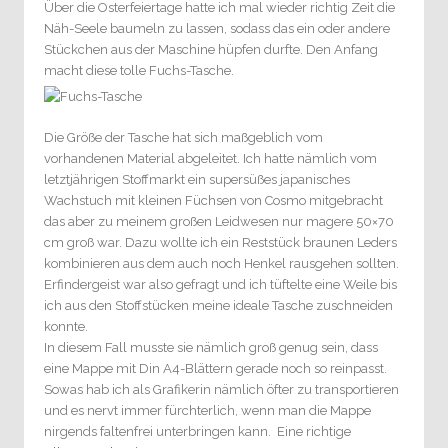
Über die Osterfeiertage hatte ich mal wieder richtig Zeit die
Näh-Seele baumeln zu lassen, sodass das ein oder andere
Stückchen aus der Maschine hüpfen durfte. Den Anfang
macht diese tolle Fuchs-Tasche.
Die Größe der Tasche hat sich maßgeblich vom
vorhandenen Material abgeleitet. Ich hatte nämlich vom
letztjährigen Stoffmarkt ein supersüßes japanisches
Wachstuch mit kleinen Füchsen von Cosmo mitgebracht
das aber zu meinem großen Leidwesen nur magere 50×70
cm groß war. Dazu wollte ich ein Reststück braunen Leders
kombinieren aus dem auch noch Henkel rausgehen sollten.
Erfindergeist war also gefragt und ich tüftelte eine Weile bis
ich aus den Stoffstücken meine ideale Tasche zuschneiden
konnte.
In diesem Fall musste sie nämlich groß genug sein, dass
eine Mappe mit Din A4-Blättern gerade noch so reinpasst.
Sowas hab ich als Grafikerin nämlich öfter zu transportieren
und es nervt immer fürchterlich, wenn man die Mappe
nirgends faltenfrei unterbringen kann.
Eine richtige