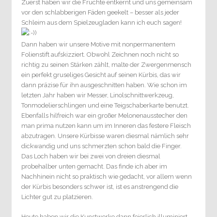
Zuerst haben wir die Früchte entkernt und uns gemeinsam
vor den schlabberigen Fäden geekelt – besser als jeder
Schleim aus dem Spielzeugladen kann ich euch sagen!
Dann haben wir unsere Motive mit nonpermanentem
Folienstift aufskizziert. Obwohl Zeichnen noch nicht so
richtig zu seinen Stärken zählt, malte der Zwergenmensch
ein perfekt gruseliges Gesicht auf seinen Kürbis, das wir
dann präzise für ihn ausgeschnitten haben. Wie schon im
letzten Jahr haben wir Messer, Linolschnittwerkzeug,
Tonmodelierschlingen und eine Teigschaberkarte benutzt.
Ebenfalls hilfreich war ein großer Melonenausstecher den
man prima nutzen kann um im Inneren das festere Fleisch
abzutragen. Unsere Kürbisse waren diesmal nämlich sehr
dickwandig und uns schmerzten schon bald die Finger.
Das Loch haben wir bei zwei von dreien diesmal
probehalber unten gemacht. Das finde ich aber im
Nachhinein nicht so praktisch wie gedacht, vor allem wenn
der Kürbis besonders schwer ist, ist es anstrengend die
Lichter gut zu platzieren.
Heute haben wir die Kunstwerke dann feierlich illuminiert