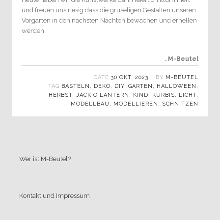
und freuen uns riesig dass die gruseligen Gestalten unseren
Vorgarten in den nächsten Nächten bewachen und erhellen
werden.
. M-Beutel
DATE
30 OKT. 2023
BY
M-BEUTEL
TAG
BASTELN
,
DEKO
,
DIY
,
GARTEN
,
HALLOWEEN
,
HERBST
,
JACK O LANTERN
,
KIND
,
KÜRBIS
,
LICHT
,
MODELLBAU
,
MODELLIEREN
,
SCHNITZEN
Wer ist M-Beutel?
Kontakt und Impressum