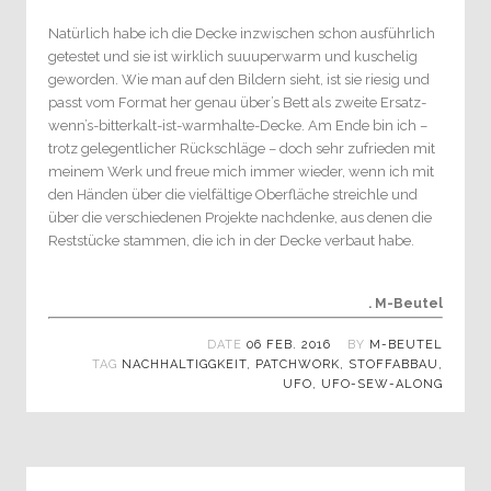
Natürlich habe ich die Decke inzwischen schon ausführlich
getestet und sie ist wirklich suuuperwarm und kuschelig
geworden. Wie man auf den Bildern sieht, ist sie riesig und
passt vom Format her genau über’s Bett als zweite Ersatz-
wenn’s-bitterkalt-ist-warmhalte-Decke. Am Ende bin ich –
trotz gelegentlicher Rückschläge – doch sehr zufrieden mit
meinem Werk und freue mich immer wieder, wenn ich mit
den Händen über die vielfältige Oberfläche streichle und
über die verschiedenen Projekte nachdenke, aus denen die
Reststücke stammen, die ich in der Decke verbaut habe.
. M-Beutel
DATE
06 FEB. 2016
BY
M-BEUTEL
TAG
NACHHALTIGGKEIT
,
PATCHWORK
,
STOFFABBAU
,
UFO
,
UFO-SEW-ALONG