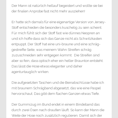
Der Mann ist natürlich hellauf begeistert und wollte sie bei
der finalen Anprobe fast nicht mehr ausziehen!
Er hatte sich damals für eine eigenartige Version von Jersey-
Stoff entschieden die besonders kuschelig zu sein scheint.
Für mich fühlt sich der Stoff fast wie dünnes Neopren an
und ich hoffe dass sich das Ganze nicht als Schwitzkasten
entpuppt. Der Stoff hat eine uni-braune und eine schräg-
gestreifte Seite, was meinem Wahn Streifen schräg
zuzuschneiden sehr entgegen kommt.
Die Streifen sind
aber so fein, dass optisch eher ein heller Braunton entsteht.
Das lässt die Hose etwas eleganter und daher
agenturtauglich wirken.
Die aufgesetzten Taschen und die Beinabschlüsse habe ich
mit braunem Schrägband abgesetzt, das wie eine Paspel
hervorschaut. Das gibt dem flachen Ganzen etwas Tiefe.
Der Gummizug im Bund endet in einem Bindeband das
durch zwei Ösen nach draußen läuft. So kann der Mann die
Weite der Hose noch zusätzlich regulieren. Damit sich der