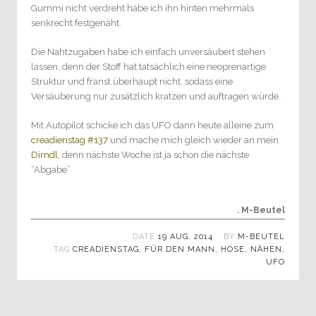
Gummi nicht verdreht habe ich ihn hinten mehrmals
senkrecht festgenäht.
Die Nahtzugaben habe ich einfach unversäubert stehen
lassen, denn der Stoff hat tatsächlich eine neoprenartige
Struktur und franst überhaupt nicht, sodass eine
Versäuberung nur zusätzlich kratzen und auftragen würde.
Mit Autopilot schicke ich das UFO dann heute alleine zum
creadienstag #137
und mache mich gleich wieder an mein
Dirndl
, denn nächste Woche ist ja schon die nächste
“Abgabe”
. M-Beutel
DATE
19 AUG. 2014
BY
M-BEUTEL
TAG
CREADIENSTAG
,
FÜR DEN MANN
,
HOSE
,
NÄHEN
,
UFO