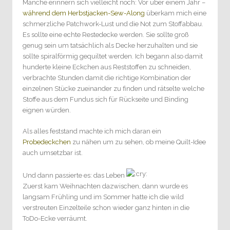
Manche erinnern sich vielleicht noch: Vor über einem Jahr –
während dem Herbstjacken-Sew-Along
überkam mich eine
schmerzliche Patchwork-Lust und die Not zum Stoffabbau.
Es sollte eine echte Restedecke werden. Sie sollte groß
genug sein um tatsächlich als Decke herzuhalten und sie
sollte spiralförmig gequiltet werden. Ich begann also damit
hunderte kleine Eckchen aus Reststoffen zu schneiden,
verbrachte Stunden damit die richtige Kombination der
einzelnen Stücke zueinander zu finden und rätselte welche
Stoffe aus dem Fundus sich für Rückseite und Binding
eignen würden.
Als alles feststand machte ich mich daran ein
Probedeckchen
zu nähen um zu sehen, ob meine Quilt-Idee
auch umsetzbar ist.
Und dann passierte es: das Leben
Zuerst kam Weihnachten dazwischen, dann wurde es
langsam Frühling und im Sommer hatte ich die wild
verstreuten Einzelteile schon wieder ganz hinten in die
ToDo-Ecke verräumt.