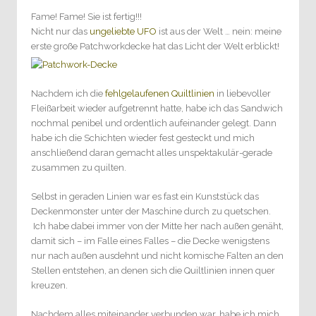
Fame! Fame! Sie ist fertig!!!
Nicht nur das
ungeliebte UFO
ist aus der Welt … nein: meine
erste große Patchworkdecke hat das Licht der Welt erblickt!
Nachdem ich die
fehlgelaufenen Quiltlinien
in liebevoller
Fleißarbeit wieder aufgetrennt hatte, habe ich das Sandwich
nochmal penibel und ordentlich aufeinander gelegt. Dann
habe ich die Schichten wieder fest gesteckt und mich
anschließend daran gemacht alles unspektakulär-gerade
zusammen zu quilten.
Selbst in geraden Linien war es fast ein Kunststück das
Deckenmonster unter der Maschine durch zu quetschen.
Ich habe dabei immer von der Mitte her nach außen genäht,
damit sich – im Falle eines Falles – die Decke wenigstens
nur nach außen ausdehnt und nicht komische Falten an den
Stellen entstehen, an denen sich die Quiltlinien innen quer
kreuzen.
Nachdem alles miteinander verbunden war, habe ich mich