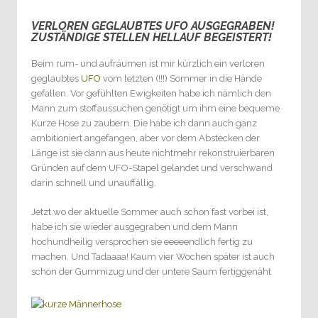
VERLOREN GEGLAUBTES UFO AUSGEGRABEN!
0
ZUSTÄNDIGE STELLEN HELLAUF BEGEISTERT!
Beim rum- und aufräumen ist mir kürzlich ein verloren
geglaubtes
UFO
vom letzten (!!!) Sommer in die Hände
gefallen. Vor gefühlten Ewigkeiten habe ich nämlich den
Mann zum stoffaussuchen genötigt um ihm eine bequeme
Kurze Hose zu zaubern. Die habe ich dann auch ganz
ambitioniert angefangen, aber vor dem Abstecken der
Länge ist sie dann aus heute nichtmehr rekonstruierbaren
Gründen auf dem UFO-Stapel gelandet und verschwand
darin schnell und unauffällig.
Jetzt wo der aktuelle Sommer auch schon fast vorbei ist,
habe ich sie wieder ausgegraben und dem Mann
hochundheilig versprochen sie eeeeendlich fertig zu
machen. Und Tadaaaa! Kaum vier Wochen später ist auch
schon der Gummizug und der untere Saum fertiggenäht