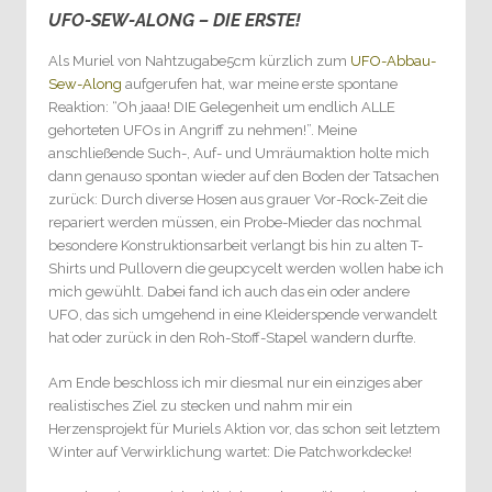
UFO-SEW-ALONG – DIE ERSTE!
0
Als Muriel von Nahtzugabe5cm kürzlich zum
UFO-Abbau-
Sew-Along
aufgerufen hat, war meine erste spontane
Reaktion: “Oh jaaa! DIE Gelegenheit um endlich ALLE
gehorteten UFOs in Angriff zu nehmen!”. Meine
anschließende Such-, Auf- und Umräumaktion holte mich
dann genauso spontan wieder auf den Boden der Tatsachen
zurück: Durch diverse Hosen aus grauer Vor-Rock-Zeit die
repariert werden müssen, ein Probe-Mieder das nochmal
besondere Konstruktionsarbeit verlangt bis hin zu alten T-
Shirts und Pullovern die geupcycelt werden wollen habe ich
mich gewühlt. Dabei fand ich auch das ein oder andere
UFO, das sich umgehend in eine Kleiderspende verwandelt
hat oder zurück in den Roh-Stoff-Stapel wandern durfte.
Am Ende beschloss ich mir diesmal nur ein einziges aber
realistisches Ziel zu stecken und nahm mir ein
Herzensprojekt für Muriels Aktion vor, das schon seit letztem
Winter auf Verwirklichung wartet: Die Patchworkdecke!