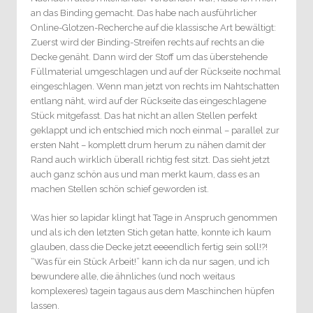
an das Binding gemacht. Das habe nach ausführlicher
Online-Glotzen-Recherche auf die klassische Art bewältigt:
Zuerst wird der Binding-Streifen rechts auf rechts an die
Decke genäht. Dann wird der Stoff um das überstehende
Füllmaterial umgeschlagen und auf der Rückseite nochmal
eingeschlagen. Wenn man jetzt von rechts im Nahtschatten
entlang näht, wird auf der Rückseite das eingeschlagene
Stück mitgefasst. Das hat nicht an allen Stellen perfekt
geklappt und ich entschied mich noch einmal – parallel zur
ersten Naht – komplett drum herum zu nähen damit der
Rand auch wirklich überall richtig fest sitzt. Das sieht jetzt
auch ganz schön aus und man merkt kaum, dass es an
machen Stellen schön schief geworden ist.
Was hier so lapidar klingt hat Tage in Anspruch genommen
und als ich den letzten Stich getan hatte, konnte ich kaum
glauben, dass die Decke jetzt eeeendlich fertig sein soll!?!
“Was für ein Stück Arbeit!” kann ich da nur sagen, und ich
bewundere alle, die ähnliches (und noch weitaus
komplexeres) tagein tagaus aus dem Maschinchen hüpfen
lassen.