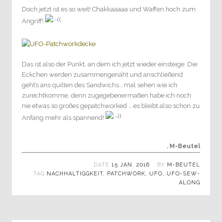
Doch jetzt ist es so weit! Chakkaaaaa und Waffen hoch zum
Angriff!
Das ist also der Punkt, an dem ich jetzt wieder einsteige: Die
Eckchen werden zusammengenäht und anschließend
geht’s ans quilten des Sandwichs… mal sehen wie ich
zurechtkomme, denn zugegebenermaßen habe ich noch
nie etwas so großes gepatchworked … es bleibt also schon zu
Anfang mehr als spannend!
. M-Beutel
DATE
15 JAN. 2016
BY
M-BEUTEL
TAG
NACHHALTIGGKEIT
,
PATCHWORK
,
UFO
,
UFO-SEW-
ALONG