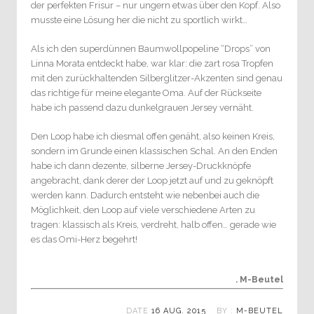
der perfekten Frisur – nur ungern etwas über den Kopf. Also
musste eine Lösung her die nicht zu sportlich wirkt…
Als ich den superdünnen Baumwollpopeline “Drops” von
Linna Morata entdeckt habe, war klar: die zart rosa Tropfen
mit den zurückhaltenden Silberglitzer-Akzenten sind genau
das richtige für meine elegante Oma. Auf der Rückseite
habe ich passend dazu dunkelgrauen Jersey vernäht.
Den Loop habe ich diesmal offen genäht, also keinen Kreis,
sondern im Grunde einen klassischen Schal. An den Enden
habe ich dann dezente, silberne Jersey-Druckknöpfe
angebracht, dank derer der Loop jetzt auf und zu geknöpft
werden kann. Dadurch entsteht wie nebenbei auch die
Möglichkeit, den Loop auf viele verschiedene Arten zu
tragen: klassisch als Kreis, verdreht, halb offen… gerade wie
es das Omi-Herz begehrt!
. M-Beutel
DATE
16 AUG. 2015
BY :
M-BEUTEL