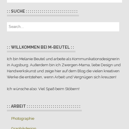
: : SUCHE : : : : : : : : : : : : : : : : : : : : : : : : : :
: : WILLKOMMEN BEI M-BEUTEL : :
Ich bin Melanie Beutel und arbeite als Kommunikationsdesignerin
in Augsburg. Außerdem bin ich Zwergen-Mama, liebe Design und
Handwerkskunst und zeige hier auf dem Blog die vielen kreativen
Werke die entstehen, wenn Arbeit und Vergnügen sich kreuzen!
Ich wünsche also: Viel Spaß beim Stöbern!
: : ARBEIT : : : : : : : : : : : : : : : : : : : : : : : : : : :
Photographie
Graphikdesign