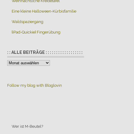
Weihnachtliche Kreidetafel
Eine kleine Halloween-Kürbisfamilie
Waldspaziergang
{iPad-Quickie} Fingerübung
: : ALLE BEITRÄGE : : : : : : : : : : : : : : : : : :
:
:
Alle
Beiträge
Follow my blog with Bloglovin
:
:
:
:
:
:
:
Wer ist M-Beutel?
: