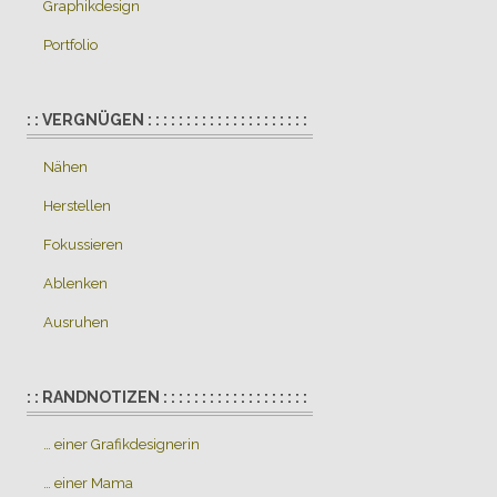
Graphikdesign
Portfolio
: : VERGNÜGEN : : : : : : : : : : : : : : : : : : : : :
Nähen
Herstellen
Fokussieren
Ablenken
Ausruhen
: : RANDNOTIZEN : : : : : : : : : : : : : : : : : : :
… einer Grafikdesignerin
… einer Mama