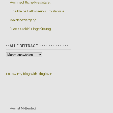
Weihnachtliche Kreidetafel
Eine kleine Halloween-Kürbisfamilie
Waldspaziergang
{iPad-Quickie} Fingerübung
: : ALLE BEITRÄGE : : : : : : : : : : : : : : : : : :
:
:
Alle
Beiträge
Follow my blog with Bloglovin
:
:
:
:
:
:
:
Wer ist M-Beutel?
: