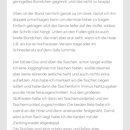
geringeltes Bündchen gegönnt, und das nicht zu knapp!
Oben ist der Bund nämlich ganze 14 cm breit, damit ich ihn
doppelt umschlagen kann um die Hose höher zu tragen.
Einfach getragen sitzt das Ganze tiefer auf der Hüfte, sodass
der Schritt cool hängt. Unten an den Füßen gibt es auch
breite Bündchen, die man aber erst sieht, wenn ich die Hose
z.B. als kurze Hochwasser-Version trage oder im
Schneidersitz auf dem Sofa lümmle.
Der tollste Clou sind aber die Taschen: schon lange wollte
ich eine Jogginghose mit Taschen haben, wollte diesmal
aber keine störende seitliche Naht und auch nichts extra
aufsetzen. Also habe ich markiert wo die Taschen liegen
sollen und habe dann die Taschenform (minus Nahtzugabe)
aus der Hose herausgeschnitten. Aus den größeren
Stoffresten habe ich dann ein Taschenvorderteil und ein
Taschenrückteil zugeschnitten. Die beiden Teile habe ich
zuerst an der Hose und dann aneinander festgenäht. Damit
alles schön flach liegt habe ich die Kanten mit der
Zwillingsnadel abgesteppt.
Die Taschen sind jetzt richtig riesig und fallen aber