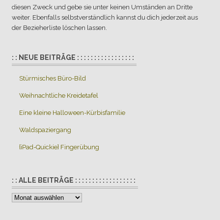
diesen Zweck und gebe sie unter keinen Umständen an Dritte
weiter. Ebenfalls selbstverständlich kannst du dich jederzeit aus
der Bezieherliste löschen lassen.
: : NEUE BEITRÄGE : : : : : : : : : : : : : : : : :
Stürmisches Büro-Bild
Weihnachtliche Kreidetafel
Eine kleine Halloween-Kürbisfamilie
Waldspaziergang
{iPad-Quickie} Fingerübung
: : ALLE BEITRÄGE : : : : : : : : : : : : : : : : : :
:
:
Alle