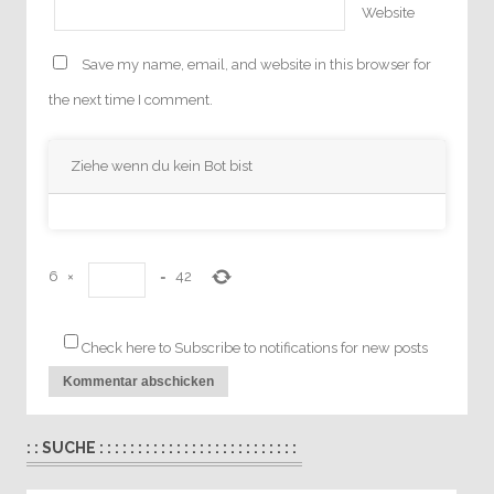
Website
Save my name, email, and website in this browser for
the next time I comment.
Ziehe wenn du kein Bot bist
6
×
=
42
Check here to Subscribe to notifications for new posts
: : SUCHE : : : : : : : : : : : : : : : : : : : : : : : : : :