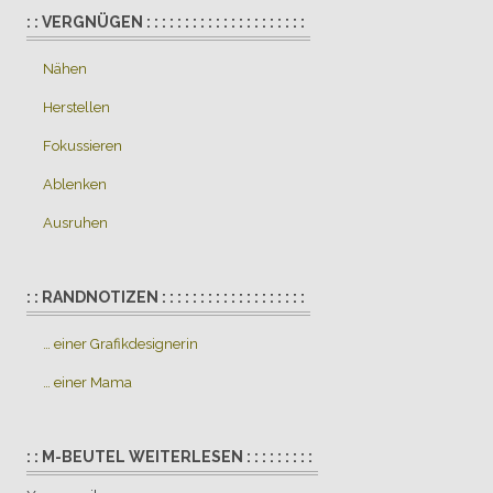
: : VERGNÜGEN : : : : : : : : : : : : : : : : : : : : :
Nähen
Herstellen
Fokussieren
Ablenken
Ausruhen
: : RANDNOTIZEN : : : : : : : : : : : : : : : : : : :
… einer Grafikdesignerin
… einer Mama
: : M-BEUTEL WEITERLESEN : : : : : : : : :