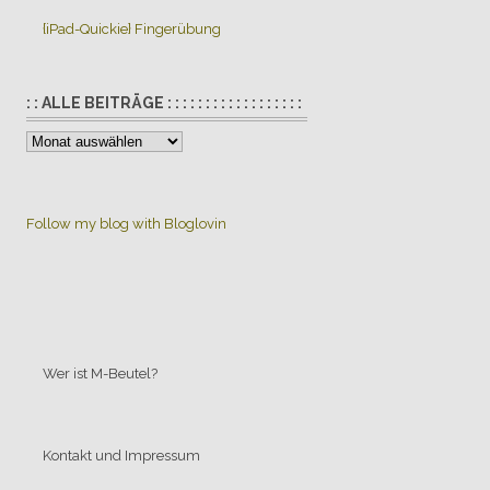
{iPad-Quickie} Fingerübung
: : ALLE BEITRÄGE : : : : : : : : : : : : : : : : : :
:
:
Alle
Beiträge
Follow my blog with Bloglovin
:
:
:
:
:
:
:
Wer ist M-Beutel?
:
:
:
Kontakt und Impressum
:
: