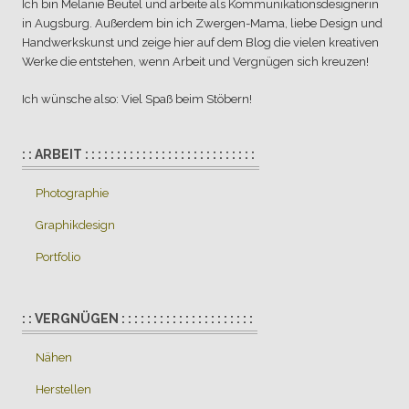
Ich bin Melanie Beutel und arbeite als Kommunikationsdesignerin
in Augsburg. Außerdem bin ich Zwergen-Mama, liebe Design und
Handwerkskunst und zeige hier auf dem Blog die vielen kreativen
Werke die entstehen, wenn Arbeit und Vergnügen sich kreuzen!
Ich wünsche also: Viel Spaß beim Stöbern!
: : ARBEIT : : : : : : : : : : : : : : : : : : : : : : : : : : :
Photographie
Graphikdesign
Portfolio
: : VERGNÜGEN : : : : : : : : : : : : : : : : : : : : :
Nähen
Herstellen