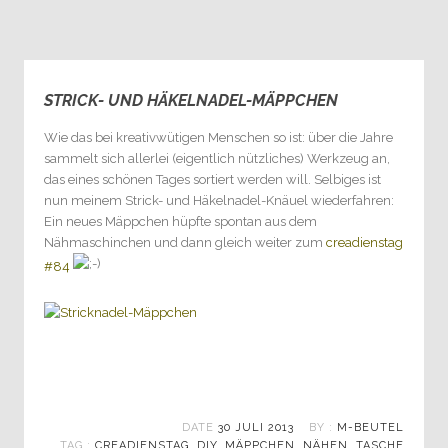
STRICK- UND HÄKELNADEL-MÄPPCHEN
2
Wie das bei kreativwütigen Menschen so ist: über die Jahre
sammelt sich allerlei (eigentlich nützliches) Werkzeug an,
das eines schönen Tages sortiert werden will. Selbiges ist
nun meinem Strick- und Häkelnadel-Knäuel wiederfahren:
Ein neues Mäppchen hüpfte spontan aus dem
Nähmaschinchen und dann gleich weiter zum
creadienstag
#84
DATE
30 JULI 2013
BY :
M-BEUTEL
TAG :
CREADIENSTAG
,
DIY
,
MÄPPCHEN
,
NÄHEN
,
TASCHE