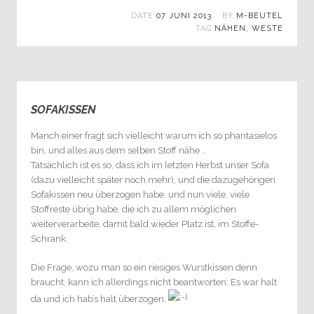
DATE
07 JUNI 2013
BY
M-BEUTEL
TAG
NÄHEN
,
WESTE
SOFAKISSEN
0
Manch einer fragt sich vielleicht warum ich so phantasielos
bin, und alles aus dem selben Stoff nähe …
Tatsächlich ist es so, dass ich im letzten Herbst unser Sofa
(dazu vielleicht später noch mehr), und die dazugehörigen
Sofakissen neu überzogen habe, und nun viele, viele
Stoffreste übrig habe, die ich zu allem möglichen
weiterverarbeite, damit bald wieder Platz ist, im Stoffe-
Schrank.
Die Frage, wozu man so ein riesiges Wurstkissen denn
braucht, kann ich allerdings nicht beantworten: Es war halt
da und ich hab’s halt überzogen.