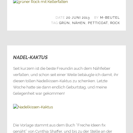
DATE
20 JUNI 2013
BY
M-BEUTEL
TAG
GRÜN
,
NÄHEN
,
PETTICOAT
,
ROCK
NADEL-KAKTUS
5
Seit kurzem ist die beste Freundin auch dem Nähfieber
verfallen, und schon seit einer Weile liebäugle ich damit, ihr
diesen tollen Nadelkissen-Kaktus zu schenken. Letzte
Woche hatte sie dann endlich Geburtstag, und meine
Gelegenheit war gekommen!
Die Vorlage stammt aus dem Buch “Freche Ideen fix
genäht” von Cynthia Shaffer, und bis zu der Stelle an der