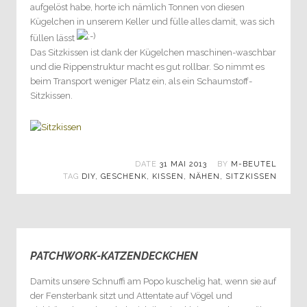
aufgelöst habe, horte ich nämlich Tonnen von diesen
Kügelchen in unserem Keller und fülle alles damit, was sich
füllen lässt
Das Sitzkissen ist dank der Kügelchen maschinen-waschbar
und die Rippenstruktur macht es gut rollbar. So nimmt es
beim Transport weniger Platz ein, als ein Schaumstoff-
Sitzkissen.
DATE
31 MAI 2013
BY
M-BEUTEL
TAG
DIY
,
GESCHENK
,
KISSEN
,
NÄHEN
,
SITZKISSEN
PATCHWORK-KATZENDECKCHEN
1
Damits unsere Schnuffi am Popo kuschelig hat, wenn sie auf
der Fensterbank sitzt und Attentate auf Vögel und