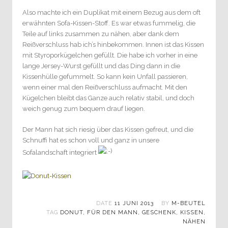
Also machte ich ein Duplikat mit einem Bezug aus dem oft
erwähnten Sofa-Kissen-Stoff. Es war etwas fummelig, die
Teile auf links zusammen zu nähen, aber dank dem
Reißverschluss hab ich’s hinbekommen. Innen ist das Kissen
mit Styroporkügelchen gefüllt. Die habe ich vorher in eine
lange Jersey-Wurst gefüllt und das Ding dann in die
Kissenhülle gefummelt. So kann kein Unfall passieren,
wenn einer mal den Reißverschluss aufmacht. Mit den
Kügelchen bleibt das Ganze auch relativ stabil, und doch
weich genug zum bequem drauf liegen.
Der Mann hat sich riesig über das Kissen gefreut, und die
Schnuffi hat es schon voll und ganz in unsere
Sofalandschaft integriert
DATE
11 JUNI 2013
BY
M-BEUTEL
TAG
DONUT
,
FÜR DEN MANN
,
GESCHENK
,
KISSEN
,
NÄHEN