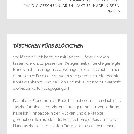
DATE
16 JUNI 2013
BY
M-BEUTEL
TAG
DIY
,
GESCHENK
,
GRÜN
,
KAKTUS
,
NADELKISSEN
,
NÄHEN
TÄSCHCHEN FÜRS BLÖCKCHEN
0
Vor längerer Zeit habe ich mir Werbe-Blöcke drucken
lassen, die ich, zu passender Gelegenheit, unter die geneigte
Kundschaft zu bringen beabsichtige. Leider habe ich immer
dann keinen Block dabei, wenn sich gerade ein interessanter
Kontakt anbahnt, und neulich sind mir auch noch unverhofft
die Visitenkarten ausgegangen!
Damit das Elend nun ein Ende hat, habe ich mir endlich eine
Tasche für Block und Visitenkarten genäht. Zur Verstärkung
habe ich Finnpappe in den Rücken und die Klappe
geschoben. So müssten die Schätzchen die Reise in meiner
Handtasche bis zum akuten Einsatz schadlos überstehen!