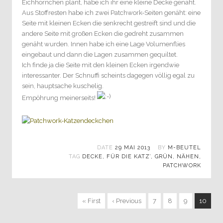
Eichhörnchen plant, habe ich ihr eine kleine Decke genäht.
Aus Stoffresten habe ich zwei Patchwork-Seiten genäht: eine
Seite mit kleinen Ecken die senkrecht gestreift sind und die
andere Seite mit großen Ecken die gedreht zusammen
genäht wurden. Innen habe ich eine Lage Volumenflies
eingebaut und dann die Lagen zusammen gequiltet.
Ich finde ja die Seite mit den kleinen Ecken irgendwie
interessanter. Der Schnuffi scheints dagegen völlig egal zu
sein, hauptsache kuschelig.
Empöhrung meinerseits!
DATE
29 MAI 2013
BY
M-BEUTEL
TAG
DECKE
,
FÜR DIE KATZ’
,
GRÜN
,
NÄHEN
,
PATCHWORK
« First
‹ Previous
7
8
9
10