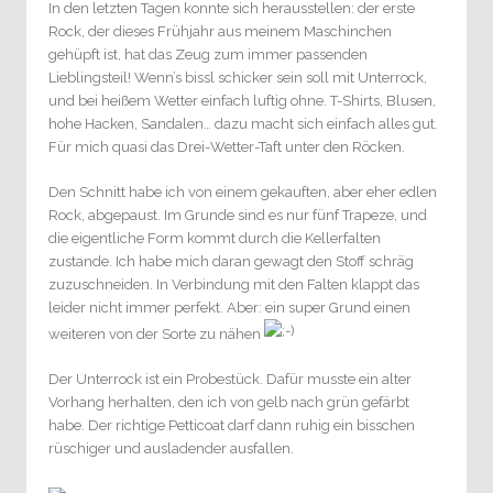
In den letzten Tagen konnte sich herausstellen: der erste
Rock, der dieses Frühjahr aus meinem Maschinchen
gehüpft ist, hat das Zeug zum immer passenden
Lieblingsteil! Wenn’s bissl schicker sein soll mit Unterrock,
und bei heißem Wetter einfach luftig ohne. T-Shirts, Blusen,
hohe Hacken, Sandalen… dazu macht sich einfach alles gut.
Für mich quasi das Drei-Wetter-Taft unter den Röcken.
Den Schnitt habe ich von einem gekauften, aber eher edlen
Rock, abgepaust. Im Grunde sind es nur fünf Trapeze, und
die eigentliche Form kommt durch die Kellerfalten
zustande. Ich habe mich daran gewagt den Stoff schräg
zuzuschneiden. In Verbindung mit den Falten klappt das
leider nicht immer perfekt. Aber: ein super Grund einen
weiteren von der Sorte zu nähen
Der Unterrock ist ein Probestück. Dafür musste ein alter
Vorhang herhalten, den ich von gelb nach grün gefärbt
habe. Der richtige Petticoat darf dann ruhig ein bisschen
rüschiger und ausladender ausfallen.