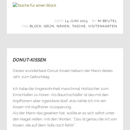
DATE
14 JUNI 2013
BY
M-BEUTEL
TAG
BLOCK
,
GRÜN
,
NÄHEN
,
TASCHE
,
VISITENKARTEN
DONUT-KISSEN
2
Dieses wunderbare Donut-Kissen bekam der Mann dieses
Jahr zum Geburtstag.
Ich habe die Angewohnheit manchmal Hörbücher zum
Einschlafen zu hören. Als Bauchschläfer ist das mit den
Kopfhörern aber irgendwie doof, also nähte ich mir ein
Kissen mit Kopfhörer-Aussparung.
Als der Mann das gesehen hat, wollte er es sich sofort unter
den Nagel reißen, mit den Worten: “Das ist genau die Art von
Kissen, die auf dem Sofa noch fehlt!”.