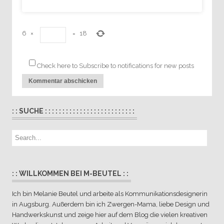
6
×
=
18
Check here to Subscribe to notifications for new posts
: : SUCHE : : : : : : : : : : : : : : : : : : : : : : : : : :
: : WILLKOMMEN BEI M-BEUTEL : :
Ich bin Melanie Beutel und arbeite als Kommunikationsdesignerin
in Augsburg. Außerdem bin ich Zwergen-Mama, liebe Design und
Handwerkskunst und zeige hier auf dem Blog die vielen kreativen