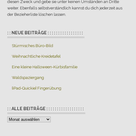
diesen Zweck und gebe sie unter keinen Umständen an Dritte
weiter. Ebenfalls selbstverständlich kannst du dich jederzeit aus
der Bezieherliste löschen lassen.
: : NEUE BEITRÄGE : : : : : : : : : : : : : : : : :
Stürmisches Büro-Bild
Weihnachtliche Kreidetafel
Eine kleine Halloween-Kürbisfamilie
Waldspaziergang
{iPad-Quickie} Fingerübung
: : ALLE BEITRÄGE : : : : : : : : : : : : : : : : : :
:
:
Alle