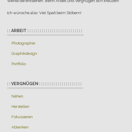
Werke die entstehen, wenn Arbeit und Vergnügen sich kreuzen!
Ich wünsche also: Viel Spaß beim Stöbern!
: : ARBEIT : : : : : : : : : : : : : : : : : : : : : : : : : : :
Photographie
Graphikdesign
Portfolio
: : VERGNÜGEN : : : : : : : : : : : : : : : : : : : : :
Nähen
Herstellen
Fokussieren
Ablenken